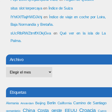
situs slot terpercaya
en
Índice de Suiza
IYhKXfTlajHWDJkhj
en
Índice de viaje en coche por Loira,
Baja Normandía y Bretaña.
sUcRlbRWZtrnffXOkjGva
en
Qué ver en la isla de La
Palma.
Archivo
Etiquetas
Berlin
Camino de Santiago
Beijing
California
Alemania
Amsterdam
Croacia
China
Costa oeste EEUU
cementerio
Cuzco