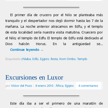
El primer día de crucero por el Nilo se planteaba más
tranquilo y el despertador nos dejó dormir hasta las 7 de la
mañana. La noche anterior atracamos en Edfu, y el templo
de esta localidad sería nuestra visita matutina. Cruecero por
el Nilo; el templo de Edfu El templo de Edfu está dedicado al
Dios halcón Horus. En la antigüedad se…
Continue leyendo
→
Etiquetado
chilaba
,
Edfu
,
Egipto
,
fiesta
,
Kom Ombo
,
Templo
Excursiones en Luxor
por
Víctor del Pozo
|
8 enero 2010
|
África
,
Egipto
4 comentarios
Este día iba a ser el primero de una maratón de