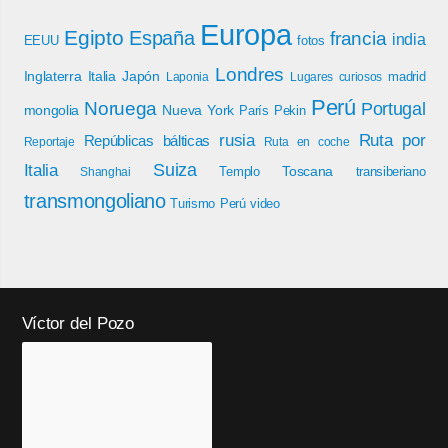
Europa
Egipto
España
francia
india
EEUU
fotos
Londres
Inglaterra
Italia
Japón
madrid
Laponia
Lugares curiosos
Perú
Noruega
Portugal
mongolia
Nueva York
París
Pekin
rusia
Ruta por
Repúblicas bálticas
Reportaje
Ruta en coche
Italia
Suiza
Toscana
Templo
transiberiano
Shanghai
transmongoliano
Turismo Perú
video
Víctor del Pozo