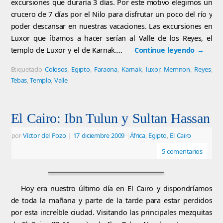
excursiones que duraría 3 días. Por este motivo elegimos un
crucero de 7 días por el Nilo para disfrutar un poco del río y
poder descansar en nuestras vacaciones. Las excursiones en
Luxor que íbamos a hacer serían al Valle de los Reyes, el
templo de Luxor y el de Karnak….
Continue leyendo
→
Etiquetado
Colosos
,
Egipto
,
Faraona
,
Karnak
,
luxor
,
Memnon
,
Reyes
,
Tebas
,
Templo
,
Valle
El Cairo: Ibn Tulun y Sultan Hassan
por
Víctor del Pozo
|
17 diciembre 2009
|
África
,
Egipto
,
El Cairo
5 comentarios
Hoy era nuestro último día en El Cairo y dispondríamos
de toda la mañana y parte de la tarde para estar perdidos
por esta increíble ciudad.‭ Visitando las principales mezquitas