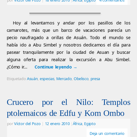
por
Víctor del Pozo
|
18 enero 2010
|
África
,
Egipto
4 comentarios
Hoy al levantarnos y andar por los pasillos de los
camarotes, más que un barco de vacaciones parecía un
pecio naufragado a orillas de Asuán. Todo el mundo se
había ido a Abu Simbel y nosotros dedicamos el día para
pasear tranquilamente por la ciudad de Asuan y buscar
alguna oferta para realizar la excursión a Abu Simbel.
¿Cómo ir…
Continue leyendo
→
Etiquetado
Asuán
,
especias
,
Mercado
,
Obelisco
,
presa
Crucero por el Nilo: Templos
ptolemaicos de Edfu y Kom Ombo
por
Víctor del Pozo
|
12 enero 2010
|
África
,
Egipto
Deja un comentario