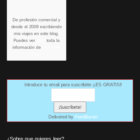
De profesión comercial y
desde el 2008 escribiendo
mis viajes en este blog.
Puedes ver
aquí
toda la
información de
Víctor del
Pozo
Introduce tu email para suscribirte ¡¡ES GRATIS!!
Delivered by
FeedBurner
¿Sobre que quieres leer?