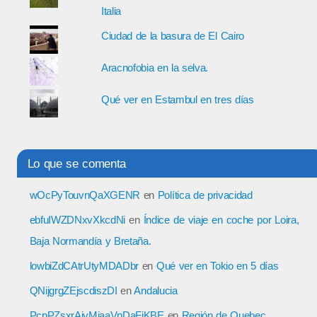
Italia
Ciudad de la basura de El Cairo
Aracnofobia en la selva.
Qué ver en Estambul en tres días
Lo que se comenta
wOcPyTouvnQaXGENR
en
Política de privacidad
ebfuIWZDNxvXkcdNi
en
Índice de viaje en coche por Loira,
Baja Normandía y Bretaña.
lowbiZdCAtrUtyMDADbr
en
Qué ver en Tokio en 5 días
QNijgrgZEjscdiszDI
en
Andalucia
PcpPZsxrAiyMjaaVpDaFiKBE
en
Región de Quebec