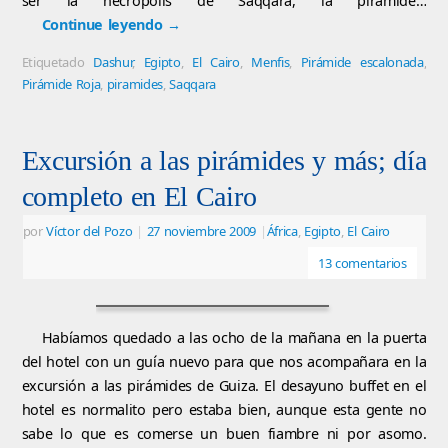
ser la necrópolis de Saqqara, la pirámide…
Continue leyendo
→
Etiquetado
Dashur
,
Egipto
,
El Cairo
,
Menfis
,
Pirámide escalonada
,
Pirámide Roja
,
piramides
,
Saqqara
Excursión a las pirámides y más; día
completo en El Cairo
por
Víctor del Pozo
|
27 noviembre 2009
|
África
,
Egipto
,
El Cairo
13 comentarios
Habíamos quedado a las ocho de la mañana en la puerta
del hotel con un guía nuevo para que nos acompañara en la
excursión a las pirámides de Guiza. El desayuno buffet en el
hotel es normalito pero estaba bien, aunque esta gente no
sabe lo que es comerse un buen fiambre ni por asomo.