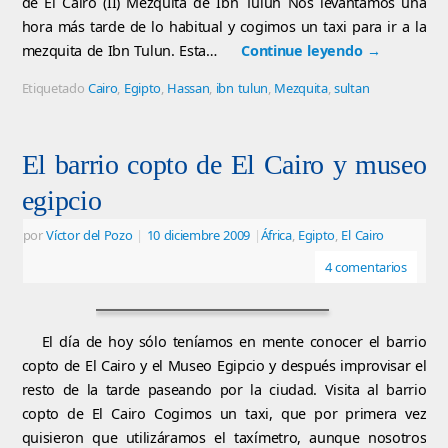
de El Cairo (II) Mezquita de Ibn Tulun Nos levantamos una
hora más tarde de lo habitual y cogimos un taxi para ir a la
mezquita de Ibn Tulun. Esta…
Continue leyendo
→
Etiquetado
Cairo
,
Egipto
,
Hassan
,
ibn tulun
,
Mezquita
,
sultan
El barrio copto de El Cairo y museo
egipcio
por
Víctor del Pozo
|
10 diciembre 2009
|
África
,
Egipto
,
El Cairo
4 comentarios
El día de hoy sólo teníamos en mente conocer el barrio
copto de El Cairo y el Museo Egipcio y después improvisar el
resto de la tarde paseando por la ciudad. Visita al barrio
copto de El Cairo Cogimos un taxi, que por primera vez
quisieron que utilizáramos el taxímetro, aunque nosotros