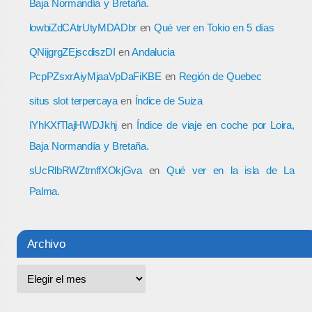
Baja Normandía y Bretaña.
lowbiZdCAtrUtyMDADbr
en
Qué ver en Tokio en 5 días
QNijgrgZEjscdiszDI
en
Andalucia
PcpPZsxrAiyMjaaVpDaFiKBE
en
Región de Quebec
situs slot terpercaya
en
Índice de Suiza
IYhKXfTlajHWDJkhj
en
Índice de viaje en coche por Loira,
Baja Normandía y Bretaña.
sUcRlbRWZtrnffXOkjGva
en
Qué ver en la isla de La
Palma.
Archivo