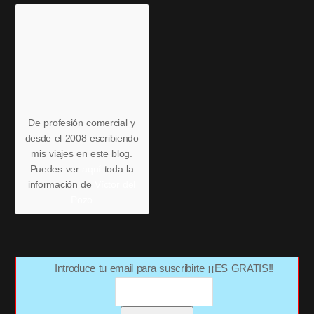
De profesión comercial y
desde el 2008 escribiendo
mis viajes en este blog.
Puedes ver
aquí
toda la
información de
Víctor del
Pozo
Introduce tu email para suscribirte ¡¡ES GRATIS!!