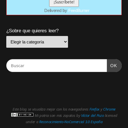
Delivered by
FeedBurner
¿Sobre que quieres leer?
OK
Este blog se visualiza mejor con los navegadores
Firefox
y
Chrome
Mi patria son mis zapatos
by
Víctor del Pozo
licensed
under a
Reconocimiento-NoComercial 3.0 España