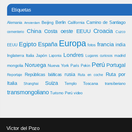
Etiquetas
Berlin
Camino de Santiago
Beijing
California
Alemania
Amsterdam
Croacia
China
Costa oeste EEUU
cementerio
Cuzco
Europa
Egipto
España
francia
india
EEUU
fotos
Londres
Inglaterra
Italia
Japón
madrid
Laponia
Lugares curiosos
Perú
Noruega
Portugal
mongolia
Nueva York
París
Pekin
rusia
Ruta por
Repúblicas bálticas
Reportaje
Ruta en coche
Italia
Suiza
Toscana
Templo
transiberiano
Shanghai
transmongoliano
Turismo Perú
video
Víctor del Pozo