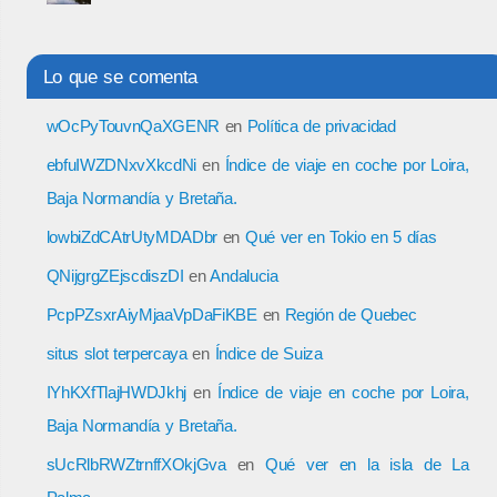
Lo que se comenta
wOcPyTouvnQaXGENR
en
Política de privacidad
ebfuIWZDNxvXkcdNi
en
Índice de viaje en coche por Loira,
Baja Normandía y Bretaña.
lowbiZdCAtrUtyMDADbr
en
Qué ver en Tokio en 5 días
QNijgrgZEjscdiszDI
en
Andalucia
PcpPZsxrAiyMjaaVpDaFiKBE
en
Región de Quebec
situs slot terpercaya
en
Índice de Suiza
IYhKXfTlajHWDJkhj
en
Índice de viaje en coche por Loira,
Baja Normandía y Bretaña.
sUcRlbRWZtrnffXOkjGva
en
Qué ver en la isla de La