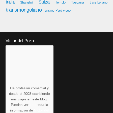
Italia
Suiza
Toscana
Templo
transiberiano
Shanghai
transmongoliano
Turismo Perú
video
Víctor del Pozo
De profesión comercial y
desde el 2008 escribiendo
mis viajes en este blog.
Puedes ver
aquí
toda la
información de
Víctor del