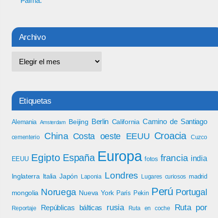
Palma.
Archivo
Etiquetas
Berlin
Camino de Santiago
Beijing
California
Alemania
Amsterdam
Croacia
China
Costa oeste EEUU
cementerio
Cuzco
Europa
Egipto
España
francia
india
EEUU
fotos
Londres
Inglaterra
Italia
Japón
madrid
Laponia
Lugares curiosos
Perú
Noruega
Portugal
mongolia
Nueva York
París
Pekin
rusia
Ruta por
Repúblicas bálticas
Reportaje
Ruta en coche