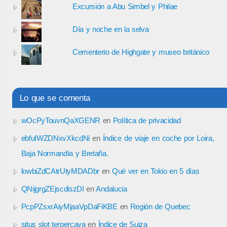
Excursión a Abu Simbel y Philae
Día y noche en la selva
Cementerio de Highgate y museo británico
Lo que se comenta
wOcPyTouvnQaXGENR
en
Política de privacidad
ebfuIWZDNxvXkcdNi
en
Índice de viaje en coche por Loira,
Baja Normandía y Bretaña.
lowbiZdCAtrUtyMDADbr
en
Qué ver en Tokio en 5 días
QNijgrgZEjscdiszDI
en
Andalucia
PcpPZsxrAiyMjaaVpDaFiKBE
en
Región de Quebec
situs slot terpercaya
en
Índice de Suiza