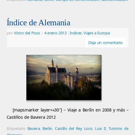
Índice de Alemania
por
Víctor del Pozo
|
4 enero 2013
|
Indices
,
Viajes a Europa
Deja un comentario
[mapsmarker layer=»30″] – Viaje a Berlín en 2008 y más –
Castillos de Baviera 2012
Etiquetado
Baviera
,
Berlin
,
Castillo del Rey Loco
,
Luis II
,
Turismo de
Alemania