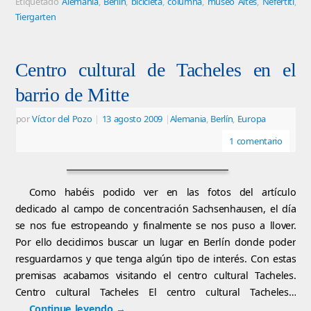
Etiquetado
Alemania
,
Berlin
,
bicicleta
,
columna
,
museo Altes
,
Nefertiti
,
Tiergarten
Centro cultural de Tacheles en el
barrio de Mitte
por
Víctor del Pozo
|
13 agosto 2009
|
Alemania
,
Berlín
,
Europa
1 comentario
Como habéis podido ver en las fotos del artículo
dedicado al campo de concentración Sachsenhausen, el día
se nos fue estropeando y finalmente se nos puso a llover.
Por ello decidimos buscar un lugar en Berlín donde poder
resguardarnos y que tenga algún tipo de interés. Con estas
premisas acabamos visitando el centro cultural Tacheles.
Centro cultural Tacheles El centro cultural Tacheles…
Continue leyendo
→