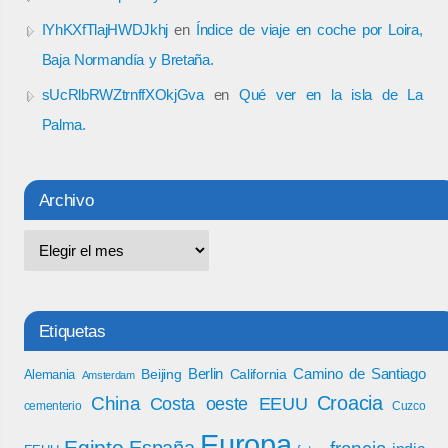
IYhKXfTlajHWDJkhj
en
Índice de viaje en coche por Loira,
Baja Normandía y Bretaña.
sUcRlbRWZtrnffXOkjGva
en
Qué ver en la isla de La
Palma.
Archivo
Etiquetas
Berlin
Camino de Santiago
Beijing
California
Alemania
Amsterdam
Croacia
China
Costa oeste EEUU
cementerio
Cuzco
Europa
Egipto
España