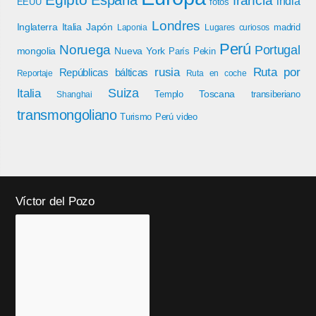
francia
india
EEUU
fotos
Londres
Inglaterra
Italia
Japón
madrid
Laponia
Lugares curiosos
Perú
Noruega
Portugal
mongolia
Nueva York
París
Pekin
rusia
Ruta por
Repúblicas bálticas
Reportaje
Ruta en coche
Italia
Suiza
Toscana
Templo
transiberiano
Shanghai
transmongoliano
Turismo Perú
video
Víctor del Pozo