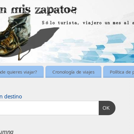
de quieres viajar?
Cronología de viajes
Política de 
n destino
OK
lumna