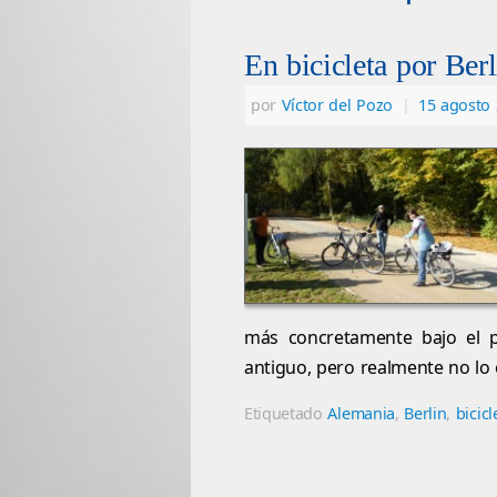
En bicicleta por Ber
por
Víctor del Pozo
|
15 agosto
más concretamente bajo el pi
antiguo, pero realmente no l
Etiquetado
Alemania
,
Berlin
,
bicicl