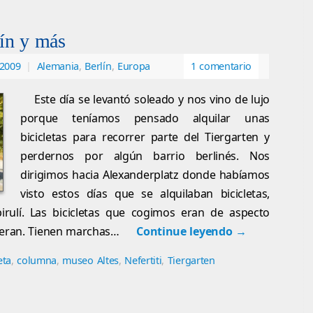
lín y más
 2009
|
Alemania
,
Berlín
,
Europa
1 comentario
Este día se levantó soleado y nos vino de lujo
porque teníamos pensado alquilar unas
bicicletas para recorrer parte del Tiergarten y
perdernos por algún barrio berlinés. Nos
dirigimos hacia Alexanderplatz donde habíamos
visto estos días que se alquilaban bicicletas,
rulí. Las bicicletas que cogimos eran de aspecto
o eran. Tienen marchas…
Continue leyendo
→
eta
,
columna
,
museo Altes
,
Nefertiti
,
Tiergarten