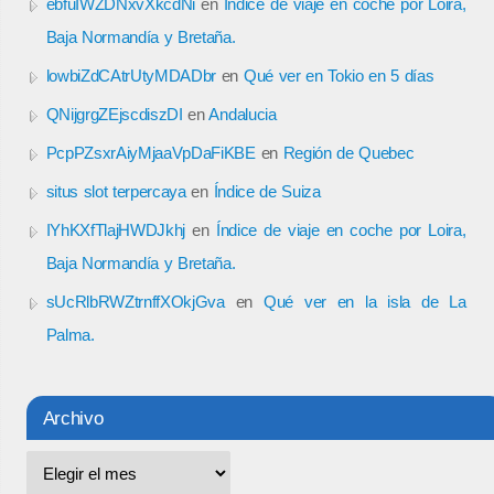
ebfuIWZDNxvXkcdNi
en
Índice de viaje en coche por Loira,
Baja Normandía y Bretaña.
lowbiZdCAtrUtyMDADbr
en
Qué ver en Tokio en 5 días
QNijgrgZEjscdiszDI
en
Andalucia
PcpPZsxrAiyMjaaVpDaFiKBE
en
Región de Quebec
situs slot terpercaya
en
Índice de Suiza
IYhKXfTlajHWDJkhj
en
Índice de viaje en coche por Loira,
Baja Normandía y Bretaña.
sUcRlbRWZtrnffXOkjGva
en
Qué ver en la isla de La
Palma.
Archivo