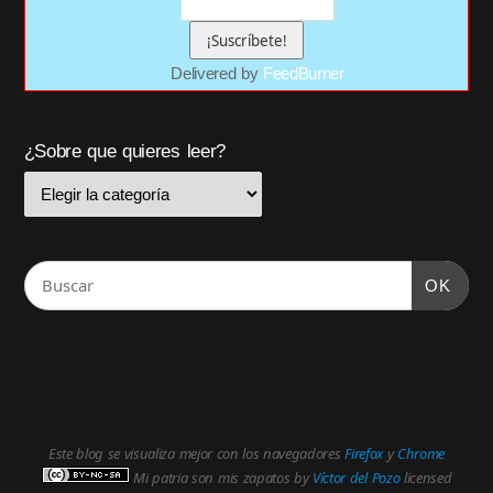
Delivered by
FeedBurner
¿Sobre que quieres leer?
OK
Este blog se visualiza mejor con los navegadores
Firefox
y
Chrome
Mi patria son mis zapatos
by
Víctor del Pozo
licensed