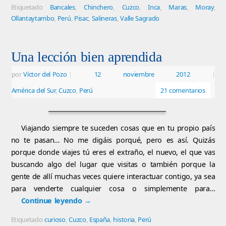
Etiquetado
Bancales
,
Chinchero
,
Cuzco
,
Inca
,
Maras
,
Moray
,
Ollantaytambo
,
Perú
,
Pisac
,
Salineras
,
Valle Sagrado
Una lección bien aprendida
por
Víctor del Pozo
|
12 noviembre 2012
|
América del Sur
,
Cuzco
,
Perú
21 comentarios
Viajando siempre te suceden cosas que en tu propio país
no te pasan… No me digáis porqué, pero es así. Quizás
porque donde viajes tú eres el extraño, el nuevo, el que vas
buscando algo del lugar que visitas o también porque la
gente de allí muchas veces quiere interactuar contigo, ya sea
para venderte cualquier cosa o simplemente para…
Continue leyendo
→
Etiquetado
curioso
,
Cuzco
,
España
,
historia
,
Perú