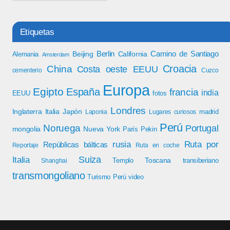
Etiquetas
Berlin
Camino de Santiago
Beijing
California
Alemania
Amsterdam
Croacia
China
Costa oeste EEUU
cementerio
Cuzco
Europa
Egipto
España
francia
india
EEUU
fotos
Londres
Inglaterra
Italia
Japón
madrid
Laponia
Lugares curiosos
Perú
Noruega
Portugal
mongolia
Nueva York
París
Pekin
rusia
Ruta por
Repúblicas bálticas
Reportaje
Ruta en coche
Italia
Suiza
Toscana
Templo
transiberiano
Shanghai
transmongoliano
Turismo Perú
video