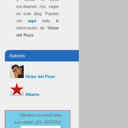
escribiendo mis viajes
en este blog. Puedes
ver
aquí
toda la
información de
Víctor
del Pozo
Autores
Víctor del Pozo
Alberto
Introduce tu email para
suscribirte ¡¡ES GRATIS!!