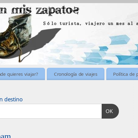
de quieres viajar?
Cronología de viajes
Política de 
n destino
OK
tnam