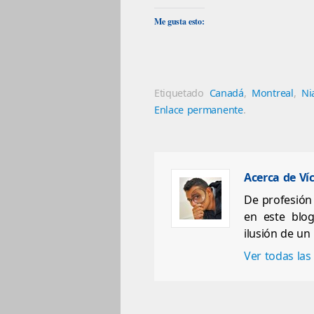
compartir
on
compartir
compartir
compart
en
Twitter
en
en
en
Facebook
(Se
Pocket
WhatsApp
Pintere
Me gusta esto:
(Se
abre
(Se
(Se
(Se
abre
en
abre
abre
abre
en
una
en
en
en
una
ventana
una
una
una
ventana
nueva)
ventana
ventana
ventan
nueva)
nueva)
nueva)
nueva)
Etiquetado
Canadá
,
Montreal
,
Ni
Enlace permanente
.
Acerca de Ví
De profesión 
en este blo
ilusión de un
Ver todas las