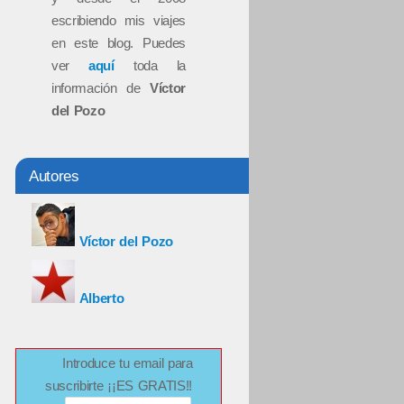
escribiendo mis viajes
en este blog. Puedes
ver
aquí
toda la
información de
Víctor
del Pozo
Autores
Víctor del Pozo
Alberto
Introduce tu email para
suscribirte ¡¡ES GRATIS!!