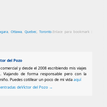
ir
compartir
en
st
Telegram
(Se
abre
en
una
a
ventana
nueva)
agara
,
Ottawa
,
Quebec
,
Toronto
.
Enlace para bookmark :
ctor del Pozo
comercial y desde el 2008 escribiendo mis viajes
g. Viajando de forma responsable pero con la
 niño. Puedes cotillear un poco de mi vida
aquí
 entradas deVíctor del Pozo
→