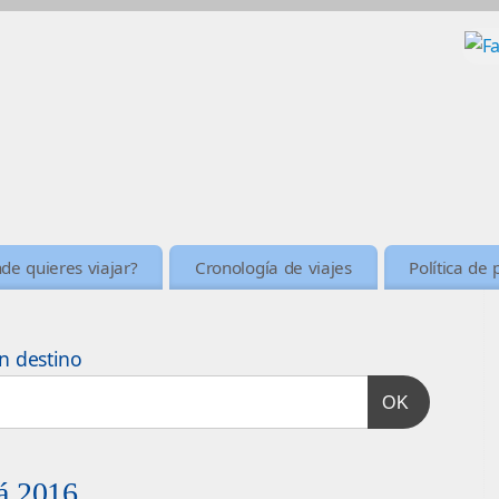
de quieres viajar?
Cronología de viajes
Política de 
n destino
OK
dá 2016