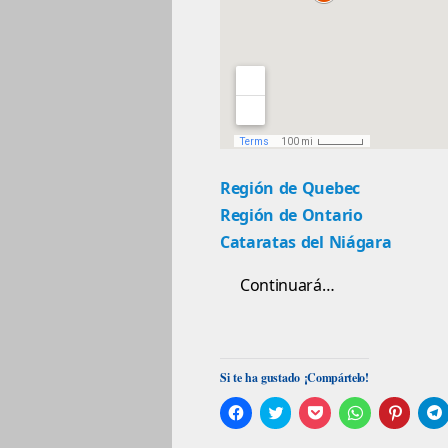
Región de Quebec
Región de Ontario
Cataratas del Niágara
Continuará…
Si te ha gustado ¡Compártelo!
Haz
Click
Haz
Haz
Haz
clic
to
clic
clic
clic
c
para
share
para
para
para