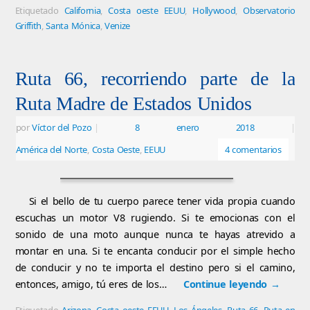
Etiquetado
California
,
Costa oeste EEUU
,
Hollywood
,
Observatorio
Griffith
,
Santa Mónica
,
Venize
Ruta 66, recorriendo parte de la
Ruta Madre de Estados Unidos
por
Víctor del Pozo
|
8 enero 2018
|
América del Norte
,
Costa Oeste
,
EEUU
4 comentarios
Si el bello de tu cuerpo parece tener vida propia cuando
escuchas un motor V8 rugiendo. Si te emocionas con el
sonido de una moto aunque nunca te hayas atrevido a
montar en una. Si te encanta conducir por el simple hecho
de conducir y no te importa el destino pero si el camino,
entonces, amigo, tú eres de los…
Continue leyendo
→
Etiquetado
Arizona
,
Costa oeste EEUU
,
Los Ángeles
,
Ruta 66
,
Ruta en