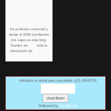
De profesión comercial y
desde el 2008 escribiendo
mis viajes en este blog.
Puedes ver
aquí
toda la
información de
Víctor del
Pozo
Introduce tu email para suscribirte ¡¡ES GRATIS!!
Delivered by
FeedBurner