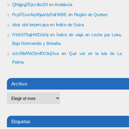
QNijgrgZEjscdiszDI
en
Andalucia
PcpPZsxrAiyMjaaVpDaFiKBE
en
Región de Quebec
situs slot terpercaya
en
Índice de Suiza
IYhKXfTlajHWDJkhj
en
Índice de viaje en coche por Loira,
Baja Normandía y Bretaña.
sUcRlbRWZtrnffXOkjGva
en
Qué ver en la isla de La
Palma.
Archivo
Etiquetas