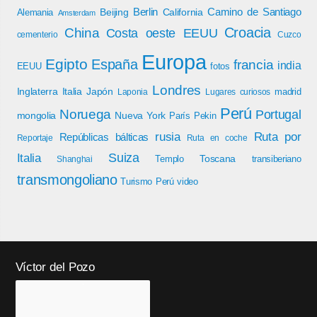
Berlin
Camino de Santiago
Beijing
California
Alemania
Amsterdam
Croacia
China
Costa oeste EEUU
cementerio
Cuzco
Europa
Egipto
España
francia
india
EEUU
fotos
Londres
Inglaterra
Italia
Japón
madrid
Laponia
Lugares curiosos
Perú
Noruega
Portugal
mongolia
Nueva York
París
Pekin
rusia
Ruta por
Repúblicas bálticas
Reportaje
Ruta en coche
Italia
Suiza
Toscana
Templo
transiberiano
Shanghai
transmongoliano
Turismo Perú
video
Víctor del Pozo