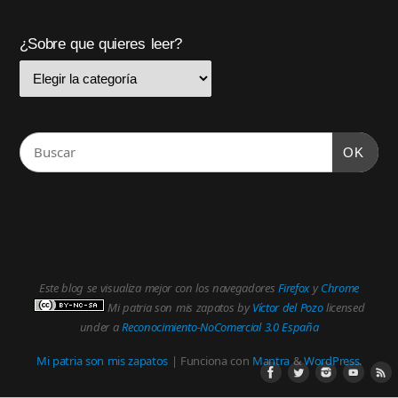
¿Sobre que quieres leer?
OK
Este blog se visualiza mejor con los navegadores
Firefox
y
Chrome
Mi patria son mis zapatos
by
Víctor del Pozo
licensed
under a
Reconocimiento-NoComercial 3.0 España
Mi patria son mis zapatos
| Funciona con
Mantra
&
WordPress.