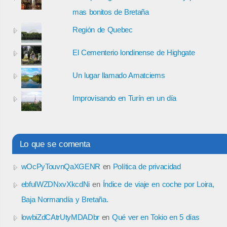
mas bonitos de Bretaña
Región de Quebec
El Cementerio londinense de Highgate
Un lugar llamado Amatciems
Improvisando en Turín en un día
Lo que se comenta
wOcPyTouvnQaXGENR
en
Política de privacidad
ebfuIWZDNxvXkcdNi
en
Índice de viaje en coche por Loira,
Baja Normandía y Bretaña.
lowbiZdCAtrUtyMDADbr
en
Qué ver en Tokio en 5 días