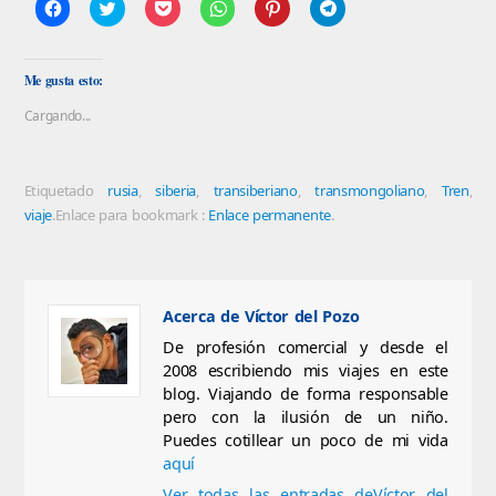
Haz
Click
Haz
Haz
Haz
Haz
clic
to
clic
clic
clic
clic
para
share
para
para
para
para
compartir
on
compartir
compartir
compartir
compartir
en
Twitter
en
en
en
en
Facebook
(Se
Pocket
WhatsApp
Pinterest
Telegram
Me gusta esto:
(Se
abre
(Se
(Se
(Se
(Se
abre
en
abre
abre
abre
abre
Cargando...
en
una
en
en
en
en
una
ventana
una
una
una
una
ventana
nueva)
ventana
ventana
ventana
ventana
nueva)
nueva)
nueva)
nueva)
nueva)
Etiquetado
rusia
,
siberia
,
transiberiano
,
transmongoliano
,
Tren
,
viaje
.
Enlace para bookmark :
Enlace permanente
.
Acerca de Víctor del Pozo
De profesión comercial y desde el
2008 escribiendo mis viajes en este
blog. Viajando de forma responsable
pero con la ilusión de un niño.
Puedes cotillear un poco de mi vida
aquí
Ver todas las entradas deVíctor del