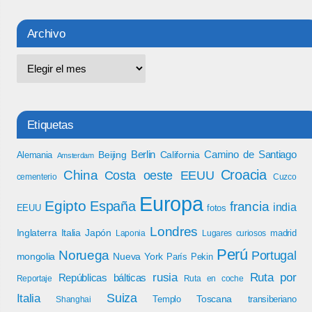
Archivo
Etiquetas
Berlin
Camino de Santiago
Beijing
California
Alemania
Amsterdam
Croacia
China
Costa oeste EEUU
cementerio
Cuzco
Europa
Egipto
España
francia
india
EEUU
fotos
Londres
Inglaterra
Italia
Japón
madrid
Laponia
Lugares curiosos
Perú
Noruega
Portugal
mongolia
Nueva York
París
Pekin
rusia
Ruta por
Repúblicas bálticas
Reportaje
Ruta en coche
Italia
Suiza
Toscana
Templo
transiberiano
Shanghai