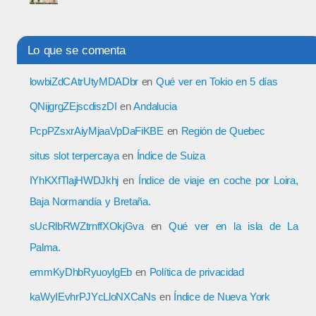
Lo que se comenta
lowbiZdCAtrUtyMDADbr
en
Qué ver en Tokio en 5 días
QNijgrgZEjscdiszDI
en
Andalucia
PcpPZsxrAiyMjaaVpDaFiKBE
en
Región de Quebec
situs slot terpercaya
en
Índice de Suiza
IYhKXfTlajHWDJkhj
en
Índice de viaje en coche por Loira,
Baja Normandía y Bretaña.
sUcRlbRWZtrnffXOkjGva
en
Qué ver en la isla de La
Palma.
emmKyDhbRyuoylgEb
en
Política de privacidad
kaWyIEvhrPJYcLloNXCaNs
en
Índice de Nueva York