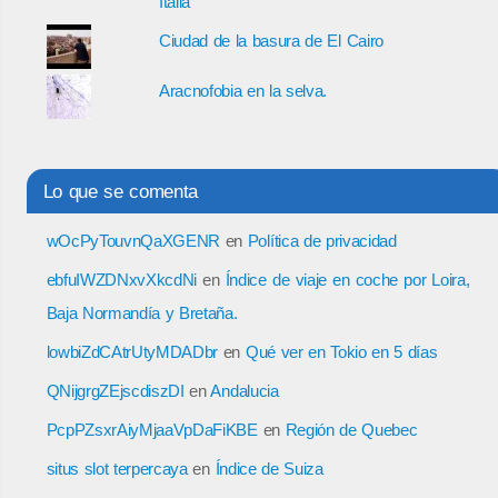
Italia
Ciudad de la basura de El Cairo
Aracnofobia en la selva.
Lo que se comenta
wOcPyTouvnQaXGENR
en
Política de privacidad
ebfuIWZDNxvXkcdNi
en
Índice de viaje en coche por Loira,
Baja Normandía y Bretaña.
lowbiZdCAtrUtyMDADbr
en
Qué ver en Tokio en 5 días
QNijgrgZEjscdiszDI
en
Andalucia
PcpPZsxrAiyMjaaVpDaFiKBE
en
Región de Quebec
situs slot terpercaya
en
Índice de Suiza