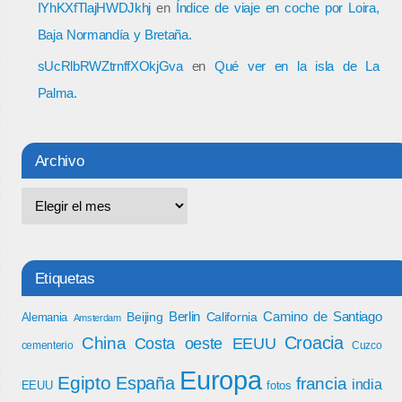
IYhKXfTlajHWDJkhj
en
Índice de viaje en coche por Loira,
Baja Normandía y Bretaña.
sUcRlbRWZtrnffXOkjGva
en
Qué ver en la isla de La
Palma.
Archivo
Etiquetas
Berlin
Camino de Santiago
Beijing
California
Alemania
Amsterdam
Croacia
China
Costa oeste EEUU
cementerio
Cuzco
Europa
Egipto
España
francia
india
EEUU
fotos