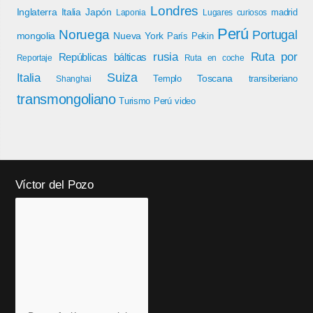
Londres
Inglaterra
Italia
Japón
madrid
Laponia
Lugares curiosos
Perú
Noruega
Portugal
mongolia
Nueva York
París
Pekin
rusia
Ruta por
Repúblicas bálticas
Reportaje
Ruta en coche
Italia
Suiza
Toscana
Templo
transiberiano
Shanghai
transmongoliano
Turismo Perú
video
Víctor del Pozo