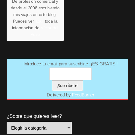
De profesión comercial y
desde el 2008 escribiendo
mis viajes en este blog.
Puedes ver
aquí
toda la
información de
Víctor del
Pozo
Introduce tu email para suscribirte ¡¡ES GRATIS!!
Delivered by
FeedBurner
¿Sobre que quieres leer?