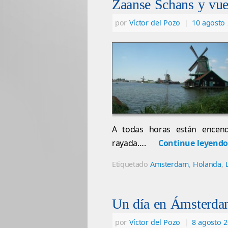
Zaanse Schans y vuel
por
Víctor del Pozo
|
10 agosto
A todas horas están encend
rayada….
Continue leyend
Etiquetado
Amsterdam
,
Holanda
,
Un día en Ámsterd
por
Víctor del Pozo
|
8 agosto 