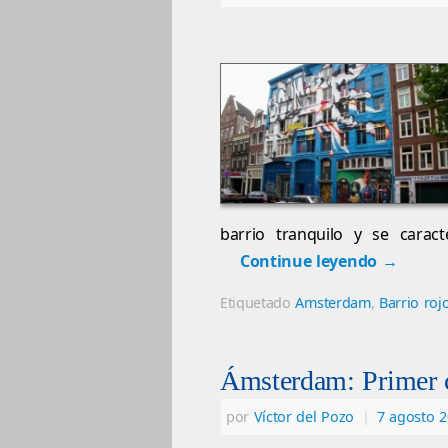
barrio tranquilo y se carac
Continue leyendo
→
Etiquetado
Amsterdam
,
Barrio roj
Ámsterdam: Primer c
por
Víctor del Pozo
|
7 agosto 