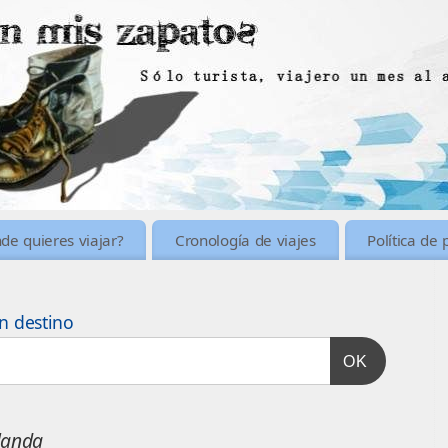
de quieres viajar?
Cronología de viajes
Política de 
n destino
OK
landa