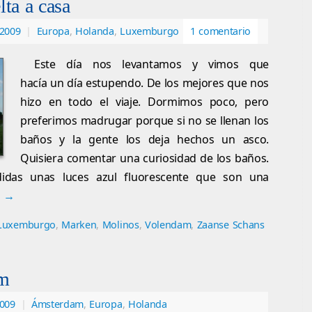
ta a casa
 2009
|
Europa
,
Holanda
,
Luxemburgo
1 comentario
Este día nos levantamos y vimos que
hacía un día estupendo. De los mejores que nos
hizo en todo el viaje. Dormimos poco, pero
preferimos madrugar porque si no se llenan los
baños y la gente los deja hechos un asco.
Quisiera comentar una curiosidad de los baños.
idas unas luces azul fluorescente que son una
o
→
Luxemburgo
,
Marken
,
Molinos
,
Volendam
,
Zaanse Schans
am
2009
|
Ámsterdam
,
Europa
,
Holanda