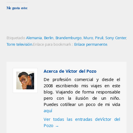
en
Twitter
en
en
en
en
Facebook
(Se
Pocket
WhatsApp
Pinterest
Telegram
Me gusta esto:
(Se
abre
(Se
(Se
(Se
(Se
abre
en
abre
abre
abre
abre
en
una
en
en
en
en
una
ventana
una
una
una
una
ventana
nueva)
ventana
ventana
ventana
ventana
nueva)
nueva)
nueva)
nueva)
nueva)
Etiquetado
Alemania
,
Berlin
,
Brandemburgo
,
Muro
,
Piruli
,
Sony Center
,
Torre televisión
.
Enlace para bookmark :
Enlace permanente
.
Acerca de Víctor del Pozo
De profesión comercial y desde el
2008 escribiendo mis viajes en este
blog. Viajando de forma responsable
pero con la ilusión de un niño.
Puedes cotillear un poco de mi vida
aquí
Ver todas las entradas deVíctor del
Pozo
→