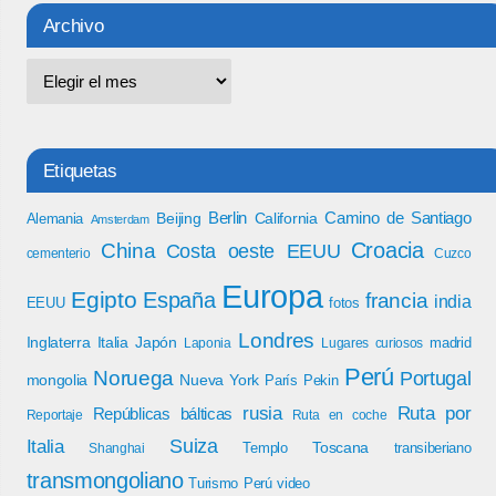
Archivo
Etiquetas
Berlin
Camino de Santiago
Beijing
California
Alemania
Amsterdam
Croacia
China
Costa oeste EEUU
cementerio
Cuzco
Europa
Egipto
España
francia
india
EEUU
fotos
Londres
Inglaterra
Italia
Japón
madrid
Laponia
Lugares curiosos
Perú
Noruega
Portugal
mongolia
Nueva York
París
Pekin
rusia
Ruta por
Repúblicas bálticas
Reportaje
Ruta en coche
Italia
Suiza
Toscana
Templo
transiberiano
Shanghai
transmongoliano
Turismo Perú
video