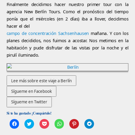
Finalmente decidimos hacer nuestro primer tour con la
agencia New Berlín Tours. Como el pronóstico del tiempo
ponía que el miércoles (en 2 días) iba a llover, decidimos
hacer el del
campo de concentración Sachsenhausen
mañana. Y con los
planes decididos, nos fuimos a acostar. Nos metimos en la
habitación y pude disfrutar de las vistas por la noche y el
pirulí iluminado.
Si te ha gustado ¡Compártelo!
Haz
Click
Haz
Haz
Haz
Haz
clic
to
clic
clic
clic
clic
para
share
para
para
para
para
compartir
on
compartir
compartir
compartir
compartir