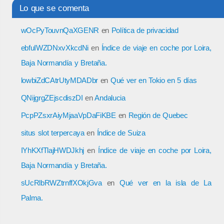
Lo que se comenta
wOcPyTouvnQaXGENR
en
Política de privacidad
ebfuIWZDNxvXkcdNi
en
Índice de viaje en coche por Loira,
Baja Normandía y Bretaña.
lowbiZdCAtrUtyMDADbr
en
Qué ver en Tokio en 5 días
QNijgrgZEjscdiszDI
en
Andalucia
PcpPZsxrAiyMjaaVpDaFiKBE
en
Región de Quebec
situs slot terpercaya
en
Índice de Suiza
IYhKXfTlajHWDJkhj
en
Índice de viaje en coche por Loira,
Baja Normandía y Bretaña.
sUcRlbRWZtrnffXOkjGva
en
Qué ver en la isla de La
Palma.