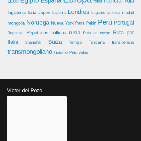
Egipto
España
francia
india
EEUU
fotos
Londres
Inglaterra
Italia
Japón
madrid
Laponia
Lugares curiosos
Perú
Noruega
Portugal
mongolia
Nueva York
París
Pekin
rusia
Ruta por
Repúblicas bálticas
Reportaje
Ruta en coche
Italia
Suiza
Toscana
Templo
transiberiano
Shanghai
transmongoliano
Turismo Perú
video
Víctor del Pozo