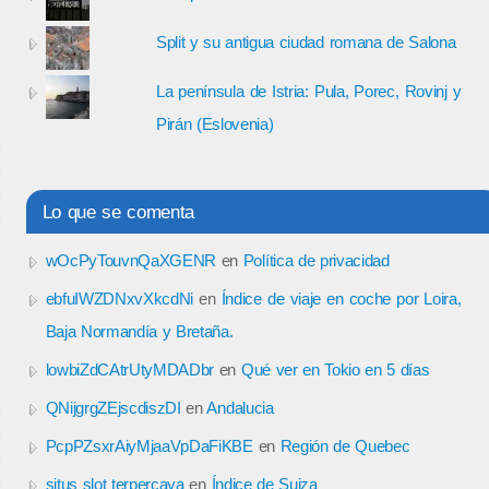
Split y su antigua ciudad romana de Salona
La península de Istria: Pula, Porec, Rovinj y
Pirán (Eslovenia)
Lo que se comenta
wOcPyTouvnQaXGENR
en
Política de privacidad
ebfuIWZDNxvXkcdNi
en
Índice de viaje en coche por Loira,
Baja Normandía y Bretaña.
lowbiZdCAtrUtyMDADbr
en
Qué ver en Tokio en 5 días
QNijgrgZEjscdiszDI
en
Andalucia
PcpPZsxrAiyMjaaVpDaFiKBE
en
Región de Quebec
situs slot terpercaya
en
Índice de Suiza