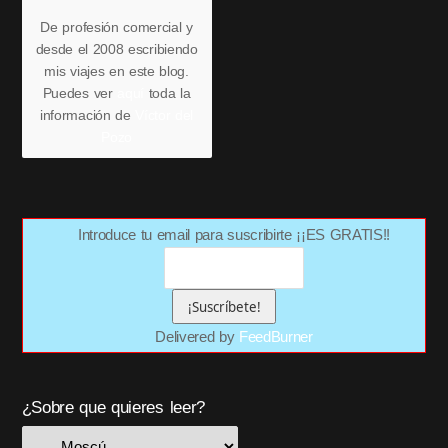
De profesión comercial y
desde el 2008 escribiendo
mis viajes en este blog.
Puedes ver
aquí
toda la
información de
Víctor del
Pozo
Introduce tu email para suscribirte ¡¡ES GRATIS!!
Delivered by
FeedBurner
¿Sobre que quieres leer?