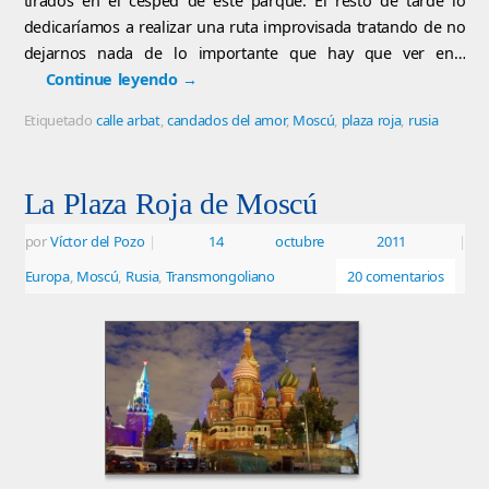
tirados en el césped de este parque. El resto de tarde lo
dedicaríamos a realizar una ruta improvisada tratando de no
dejarnos nada de lo importante que hay que ver en…
Continue leyendo
→
Etiquetado
calle arbat
,
candados del amor
,
Moscú
,
plaza roja
,
rusia
La Plaza Roja de Moscú
por
Víctor del Pozo
|
14 octubre 2011
|
Europa
,
Moscú
,
Rusia
,
Transmongoliano
20 comentarios