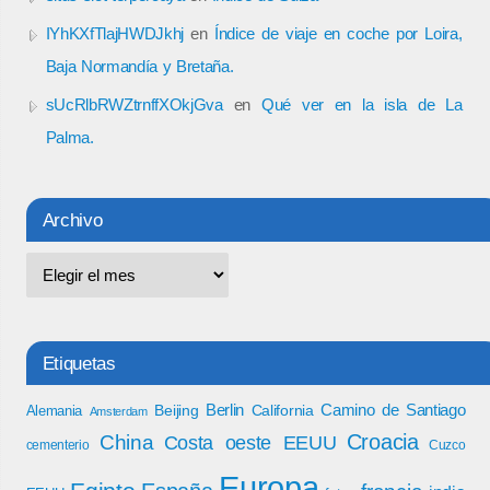
IYhKXfTlajHWDJkhj
en
Índice de viaje en coche por Loira,
Baja Normandía y Bretaña.
sUcRlbRWZtrnffXOkjGva
en
Qué ver en la isla de La
Palma.
Archivo
Etiquetas
Berlin
Camino de Santiago
Beijing
California
Alemania
Amsterdam
Croacia
China
Costa oeste EEUU
cementerio
Cuzco
Europa