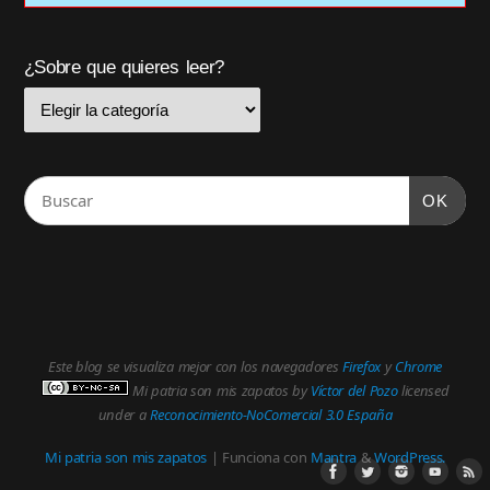
¿Sobre que quieres leer?
OK
Este blog se visualiza mejor con los navegadores
Firefox
y
Chrome
Mi patria son mis zapatos
by
Víctor del Pozo
licensed
under a
Reconocimiento-NoComercial 3.0 España
Mi patria son mis zapatos
| Funciona con
Mantra
&
WordPress.