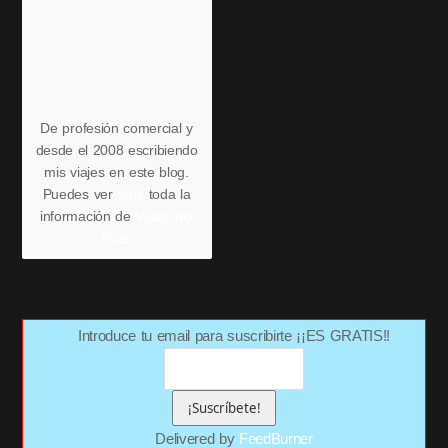
De profesión comercial y
desde el 2008 escribiendo
mis viajes en este blog.
Puedes ver
aquí
toda la
información de
Víctor del
Pozo
Introduce tu email para suscribirte ¡¡ES GRATIS!!
Delivered by
FeedBurner