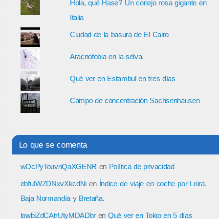
Hola, qué Hase? Un conejo rosa gigante en
Italia
Ciudad de la basura de El Cairo
Aracnofobia en la selva.
Qué ver en Estambul en tres días
Campo de concentración Sachsenhausen
Lo que se comenta
wOcPyTouvnQaXGENR
en
Política de privacidad
ebfuIWZDNxvXkcdNi
en
Índice de viaje en coche por Loira,
Baja Normandía y Bretaña.
lowbiZdCAtrUtyMDADbr
en
Qué ver en Tokio en 5 días