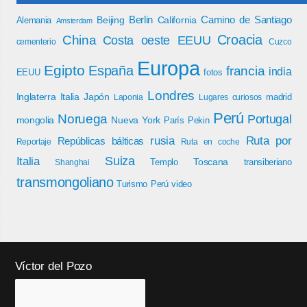
Berlin
Camino de Santiago
Beijing
California
Alemania
Amsterdam
Croacia
China
Costa oeste EEUU
cementerio
Cuzco
Europa
Egipto
España
francia
india
EEUU
fotos
Londres
Inglaterra
Italia
Japón
madrid
Laponia
Lugares curiosos
Perú
Noruega
Portugal
mongolia
Nueva York
París
Pekin
rusia
Ruta por
Repúblicas bálticas
Reportaje
Ruta en coche
Italia
Suiza
Toscana
Templo
transiberiano
Shanghai
transmongoliano
Turismo Perú
video
Víctor del Pozo