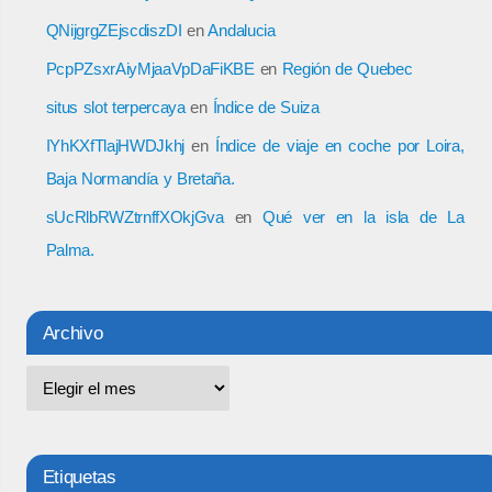
QNijgrgZEjscdiszDI
en
Andalucia
PcpPZsxrAiyMjaaVpDaFiKBE
en
Región de Quebec
situs slot terpercaya
en
Índice de Suiza
IYhKXfTlajHWDJkhj
en
Índice de viaje en coche por Loira,
Baja Normandía y Bretaña.
sUcRlbRWZtrnffXOkjGva
en
Qué ver en la isla de La
Palma.
Archivo
Etiquetas