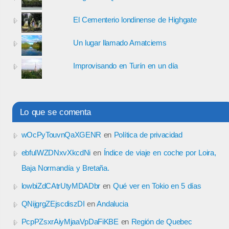
El Cementerio londinense de Highgate
Un lugar llamado Amatciems
Improvisando en Turín en un día
Lo que se comenta
wOcPyTouvnQaXGENR
en
Política de privacidad
ebfuIWZDNxvXkcdNi
en
Índice de viaje en coche por Loira,
Baja Normandía y Bretaña.
lowbiZdCAtrUtyMDADbr
en
Qué ver en Tokio en 5 días
QNijgrgZEjscdiszDI
en
Andalucia
PcpPZsxrAiyMjaaVpDaFiKBE
en
Región de Quebec