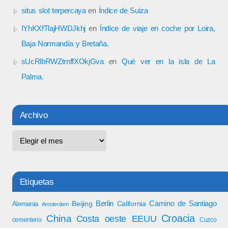
situs slot terpercaya
en
Índice de Suiza
IYhKXfTlajHWDJkhj
en
Índice de viaje en coche por Loira,
Baja Normandía y Bretaña.
sUcRlbRWZtrnffXOkjGva
en
Qué ver en la isla de La
Palma.
Archivo
Etiquetas
Berlin
Camino de Santiago
Beijing
California
Alemania
Amsterdam
Croacia
China
Costa oeste EEUU
cementerio
Cuzco