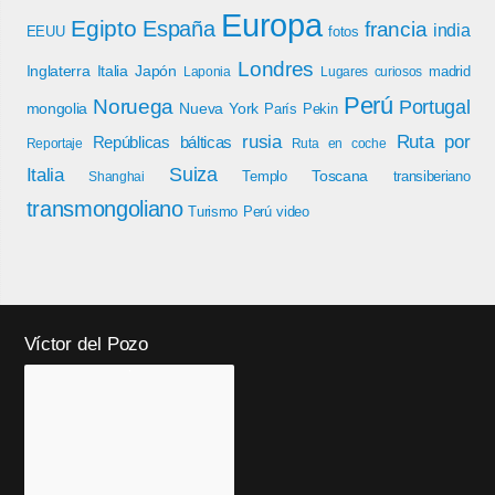
Europa
Egipto
España
francia
india
EEUU
fotos
Londres
Inglaterra
Italia
Japón
madrid
Laponia
Lugares curiosos
Perú
Noruega
Portugal
mongolia
Nueva York
París
Pekin
rusia
Ruta por
Repúblicas bálticas
Reportaje
Ruta en coche
Italia
Suiza
Toscana
Templo
transiberiano
Shanghai
transmongoliano
Turismo Perú
video
Víctor del Pozo