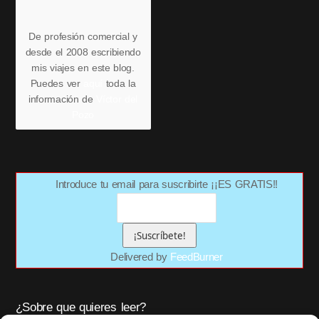
De profesión comercial y
desde el 2008 escribiendo
mis viajes en este blog.
Puedes ver
aquí
toda la
información de
Víctor del
Pozo
Introduce tu email para suscribirte ¡¡ES GRATIS!!
Delivered by
FeedBurner
¿Sobre que quieres leer?