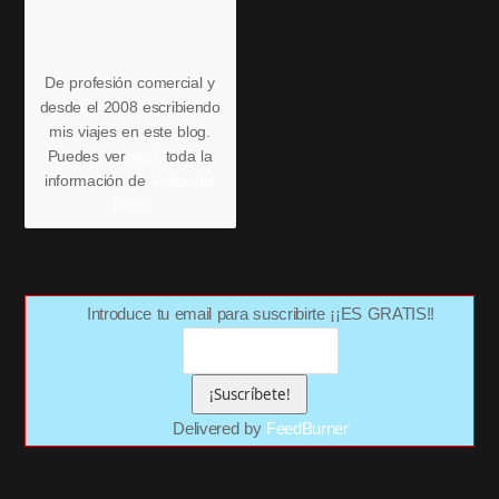
De profesión comercial y
desde el 2008 escribiendo
mis viajes en este blog.
Puedes ver
aquí
toda la
información de
Víctor del
Pozo
Introduce tu email para suscribirte ¡¡ES GRATIS!!
Delivered by
FeedBurner