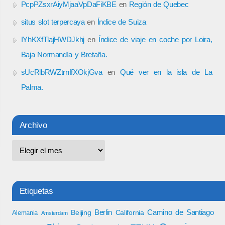
PcpPZsxrAiyMjaaVpDaFiKBE
en
Región de Quebec
situs slot terpercaya
en
Índice de Suiza
IYhKXfTlajHWDJkhj
en
Índice de viaje en coche por Loira,
Baja Normandía y Bretaña.
sUcRlbRWZtrnffXOkjGva
en
Qué ver en la isla de La
Palma.
Archivo
Etiquetas
Berlin
Camino de Santiago
Beijing
California
Alemania
Amsterdam