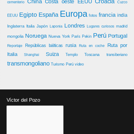
Croacia
China
Costa oeste EEUU
cementerio
Cuzco
Europa
Egipto
España
francia
india
EEUU
fotos
Londres
Inglaterra
Italia
Japón
madrid
Laponia
Lugares curiosos
Perú
Noruega
Portugal
mongolia
Nueva York
París
Pekin
rusia
Ruta por
Repúblicas bálticas
Reportaje
Ruta en coche
Italia
Suiza
Toscana
Templo
transiberiano
Shanghai
transmongoliano
Turismo Perú
video
Víctor del Pozo