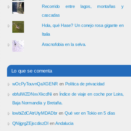
Recorrido entre lagos, montañas y
cascadas
Hola, qué Hase? Un conejo rosa gigante en
Italia
Aracnofobia en la selva.
Lo que se comenta
wOcPyTouvnQaXGENR
en
Política de privacidad
ebfuIWZDNxvXkcdNi
en
Índice de viaje en coche por Loira,
Baja Normandía y Bretaña.
lowbiZdCAtrUtyMDADbr
en
Qué ver en Tokio en 5 días
QNijgrgZEjscdiszDI
en
Andalucia