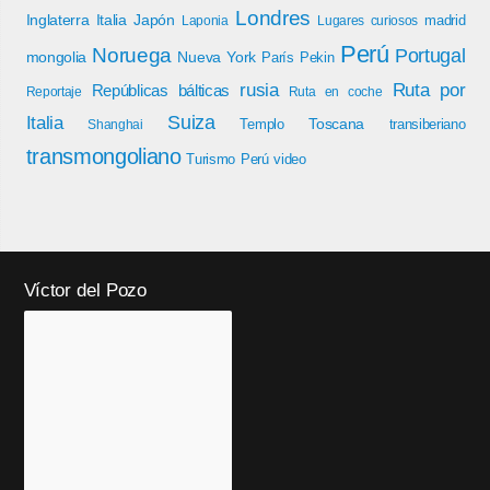
Londres
Inglaterra
Italia
Japón
madrid
Laponia
Lugares curiosos
Perú
Noruega
Portugal
mongolia
Nueva York
París
Pekin
rusia
Ruta por
Repúblicas bálticas
Reportaje
Ruta en coche
Italia
Suiza
Toscana
Templo
transiberiano
Shanghai
transmongoliano
Turismo Perú
video
Víctor del Pozo