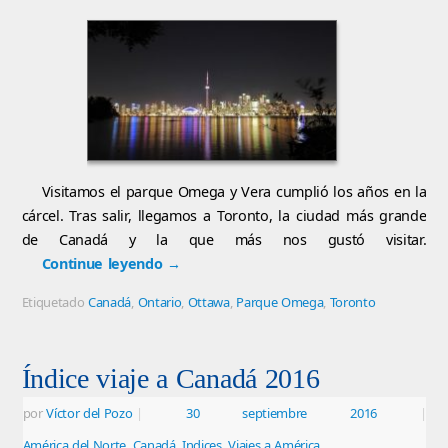
Visitamos el parque Omega y Vera cumplió los años en la
cárcel. Tras salir, llegamos a Toronto, la ciudad más grande
de Canadá y la que más nos gustó visitar.
Continue leyendo
→
Etiquetado
Canadá
,
Ontario
,
Ottawa
,
Parque Omega
,
Toronto
Índice viaje a Canadá 2016
por
Víctor del Pozo
|
30 septiembre 2016
|
América del Norte
,
Canadá
,
Indices
,
Viajes a América