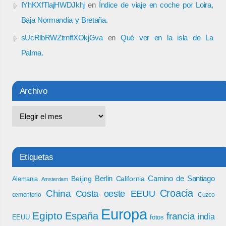
IYhKXfTlajHWDJkhj
en
Índice de viaje en coche por Loira,
Baja Normandía y Bretaña.
sUcRlbRWZtrnffXOkjGva
en
Qué ver en la isla de La
Palma.
Archivo
Etiquetas
Berlin
Camino de Santiago
Beijing
California
Alemania
Amsterdam
Croacia
China
Costa oeste EEUU
cementerio
Cuzco
Europa
Egipto
España
francia
india
EEUU
fotos