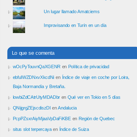
Un lugar llamado Amatciems
Improvisando en Turín en un día
Lo que se comenta
wOcPyTouvnQaXGENR
en
Política de privacidad
ebfuIWZDNxvXkcdNi
en
Índice de viaje en coche por Loira,
Baja Normandía y Bretaña.
lowbiZdCAtrUtyMDADbr
en
Qué ver en Tokio en 5 días
QNijgrgZEjscdiszDI
en
Andalucia
PcpPZsxrAiyMjaaVpDaFiKBE
en
Región de Quebec
situs slot terpercaya
en
Índice de Suiza