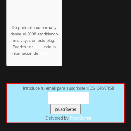
De profesión comercial y
desde el 2008 escribiendo
mis viajes en este blog.
Puedes ver
aquí
toda la
información de
Víctor del
Pozo
Introduce tu email para suscribirte ¡¡ES GRATIS!!
Delivered by
FeedBurner