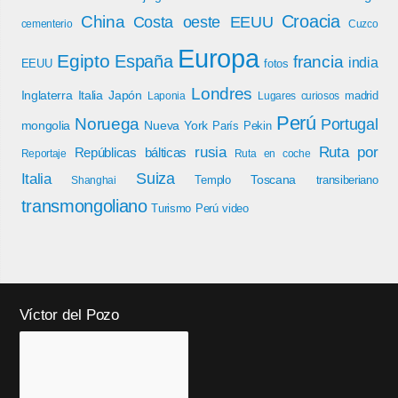
Croacia
China
Costa oeste EEUU
cementerio
Cuzco
Europa
Egipto
España
francia
india
EEUU
fotos
Londres
Inglaterra
Italia
Japón
madrid
Laponia
Lugares curiosos
Perú
Noruega
Portugal
mongolia
Nueva York
París
Pekin
rusia
Ruta por
Repúblicas bálticas
Reportaje
Ruta en coche
Italia
Suiza
Toscana
Templo
transiberiano
Shanghai
transmongoliano
Turismo Perú
video
Víctor del Pozo