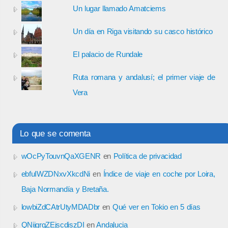
Un lugar llamado Amatciems
Un día en Riga visitando su casco histórico
El palacio de Rundale
Ruta romana y andalusí; el primer viaje de
Vera
Lo que se comenta
wOcPyTouvnQaXGENR
en
Política de privacidad
ebfuIWZDNxvXkcdNi
en
Índice de viaje en coche por Loira,
Baja Normandía y Bretaña.
lowbiZdCAtrUtyMDADbr
en
Qué ver en Tokio en 5 días
QNijgrgZEjscdiszDI
en
Andalucia