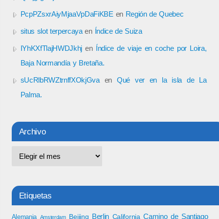
PcpPZsxrAiyMjaaVpDaFiKBE
en
Región de Quebec
situs slot terpercaya
en
Índice de Suiza
IYhKXfTlajHWDJkhj
en
Índice de viaje en coche por Loira,
Baja Normandía y Bretaña.
sUcRlbRWZtrnffXOkjGva
en
Qué ver en la isla de La
Palma.
Archivo
Etiquetas
Berlin
Camino de Santiago
Beijing
California
Alemania
Amsterdam