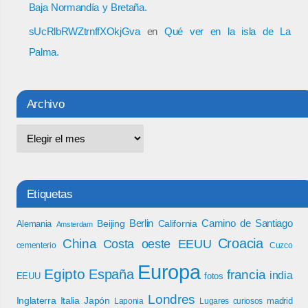
Baja Normandía y Bretaña.
sUcRlbRWZtrnffXOkjGva
en
Qué ver en la isla de La
Palma.
Archivo
Etiquetas
Berlin
Camino de Santiago
Beijing
California
Alemania
Amsterdam
Croacia
China
Costa oeste EEUU
cementerio
Cuzco
Europa
Egipto
España
francia
india
EEUU
fotos
Londres
Inglaterra
Italia
Japón
madrid
Laponia
Lugares curiosos