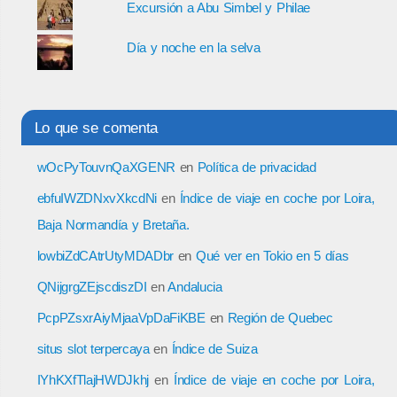
Excursión a Abu Simbel y Philae
Día y noche en la selva
Lo que se comenta
wOcPyTouvnQaXGENR
en
Política de privacidad
ebfuIWZDNxvXkcdNi
en
Índice de viaje en coche por Loira,
Baja Normandía y Bretaña.
lowbiZdCAtrUtyMDADbr
en
Qué ver en Tokio en 5 días
QNijgrgZEjscdiszDI
en
Andalucia
PcpPZsxrAiyMjaaVpDaFiKBE
en
Región de Quebec
situs slot terpercaya
en
Índice de Suiza
IYhKXfTlajHWDJkhj
en
Índice de viaje en coche por Loira,