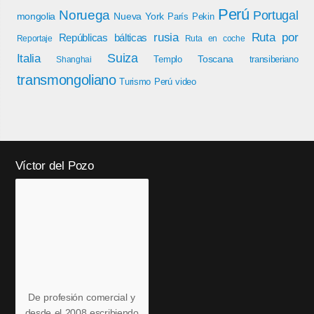
Perú
Noruega
Portugal
mongolia
Nueva York
París
Pekin
rusia
Ruta por
Repúblicas bálticas
Reportaje
Ruta en coche
Italia
Suiza
Toscana
Templo
transiberiano
Shanghai
transmongoliano
Turismo Perú
video
Víctor del Pozo
De profesión comercial y
desde el 2008 escribiendo