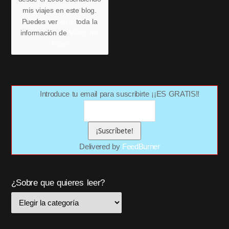
mis viajes en este blog.
Puedes ver
aquí
toda la
información de
Víctor del
Pozo
Introduce tu email para suscribirte ¡¡ES GRATIS!!
Delivered by
FeedBurner
¿Sobre que quieres leer?