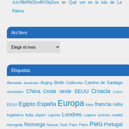
sUcRlbRWZtrnffXOkjGva
en
Qué ver en la isla de La
Palma.
Archivo
Etiquetas
Berlin
Camino de Santiago
Beijing
California
Alemania
Amsterdam
Croacia
China
Costa oeste EEUU
cementerio
Cuzco
Europa
Egipto
España
francia
india
EEUU
fotos
Londres
Inglaterra
Italia
Japón
madrid
Laponia
Lugares curiosos
Perú
Noruega
Portugal
mongolia
Nueva York
París
Pekin