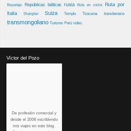
rusia
Ruta por
Repúblicas bálticas
Reportaje
Ruta en coche
Italia
Suiza
Toscana
Templo
transiberiano
Shanghai
transmongoliano
Turismo Perú
video
Víctor del Pozo
De profesión comercial y
desde el 2008 escribiendo
mis viajes en este blog.