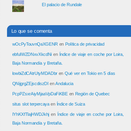
El palacio de Rundale
Lo que se comenta
wOcPyTouvnQaXGENR
en
Política de privacidad
ebfuIWZDNxvXkcdNi
en
Índice de viaje en coche por Loira,
Baja Normandía y Bretaña.
lowbiZdCAtrUtyMDADbr
en
Qué ver en Tokio en 5 días
QNijgrgZEjscdiszDI
en
Andalucia
PcpPZsxrAiyMjaaVpDaFiKBE
en
Región de Quebec
situs slot terpercaya
en
Índice de Suiza
IYhKXfTlajHWDJkhj
en
Índice de viaje en coche por Loira,
Baja Normandía y Bretaña.