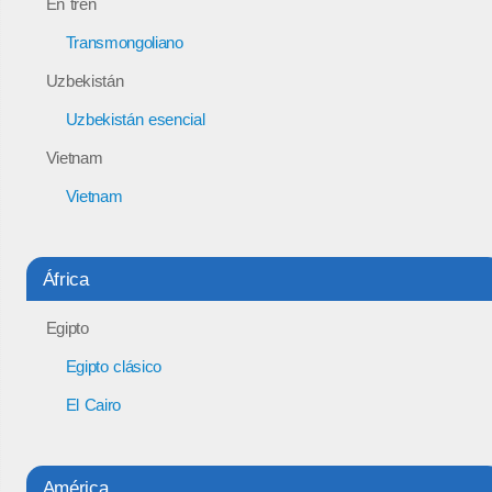
En tren
Transmongoliano
Uzbekistán
Uzbekistán esencial
Vietnam
Vietnam
África
Egipto
Egipto clásico
El Cairo
América