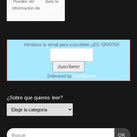
Puedes ver
aquí
toda la
información de
Víctor del
Pozo
Introduce tu email para suscribirte ¡¡ES GRATIS!!
Delivered by
FeedBurner
¿Sobre que quieres leer?
OK