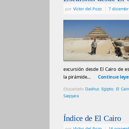
por
Víctor del Pozo
|
7 diciembr
excursión desde El Cairo de e
la pirámide…
Continue ley
Etiquetado
Dashur
,
Egipto
,
El Cair
Saqqara
Índice de El Cairo
por
Víctor del Pozo
|
16 noviem