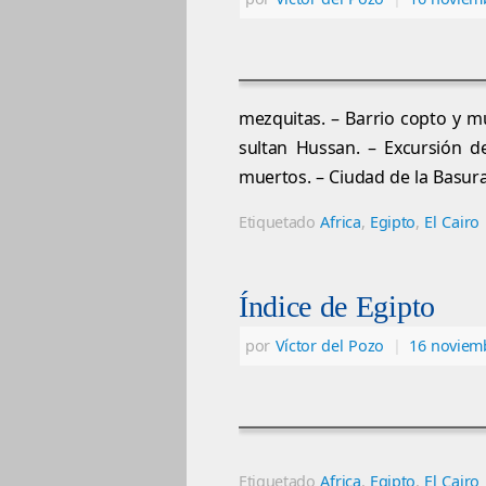
mezquitas. – Barrio copto y mu
sultan Hussan. – Excursión d
muertos. – Ciudad de la Basura
Etiquetado
Africa
,
Egipto
,
El Cairo
Índice de Egipto
por
Víctor del Pozo
|
16 noviem
Etiquetado
Africa
,
Egipto
,
El Cairo