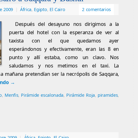
e 2009
|
África
,
Egipto
,
El Cairo
2 comentarios
Después del desayuno nos dirigimos a la
puerta del hotel con la esperanza de ver al
taxista con el que quedamos ayer
esperándonos y efectivamente, eran las 8 en
punto y allí estaba, como un clavo. Nos
saludamos y nos metimos en el taxi. La
sa mañana pretendían ser la necrópolis de Saqqara,
endo
→
o
,
Menfis
,
Pirámide escalonada
,
Pirámide Roja
,
piramides
,
bre 2009
|
África
,
Egipto
,
El Cairo