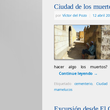
Ciudad de los muert
por
Víctor del Pozo
|
12 abril 2
hacer algo los muertos? 
Continue leyendo
→
Etiquetado
cementerio
,
Ciudad
mamelucos
Excursión desde El 