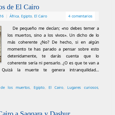
os de El Cairo
016
|
África
,
Egipto
,
El Cairo
4 comentarios
De pequeño me decían; «no debes temer a
los muertos, sino a los vivos». Un dicho de lo
más coherente ¿No? De hecho, si en algún
momento te has parado a pensar sobre esto
detenidamente, te darás cuenta que lo
coherente sería ni pensarlo. ¿O es que te van a
Quizá la muerte te genera intranquilidad…
 de los muertos
,
Egipto
,
El Cairo
,
Lugares curiosos
,
Cairo a Saqqara y Dashur