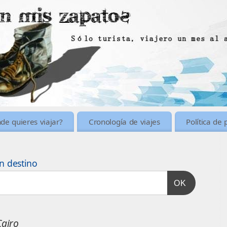
de quieres viajar?
Cronología de viajes
Política de 
n destino
OK
Cairo