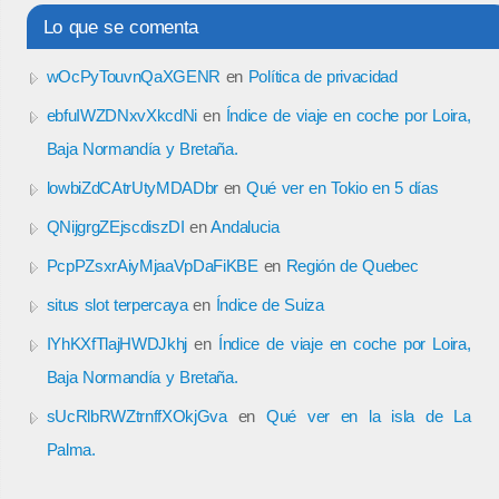
Lo que se comenta
wOcPyTouvnQaXGENR
en
Política de privacidad
ebfuIWZDNxvXkcdNi
en
Índice de viaje en coche por Loira,
Baja Normandía y Bretaña.
lowbiZdCAtrUtyMDADbr
en
Qué ver en Tokio en 5 días
QNijgrgZEjscdiszDI
en
Andalucia
PcpPZsxrAiyMjaaVpDaFiKBE
en
Región de Quebec
situs slot terpercaya
en
Índice de Suiza
IYhKXfTlajHWDJkhj
en
Índice de viaje en coche por Loira,
Baja Normandía y Bretaña.
sUcRlbRWZtrnffXOkjGva
en
Qué ver en la isla de La
Palma.