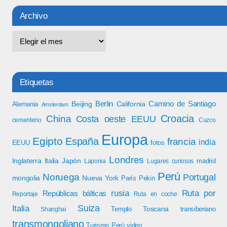
Archivo
Etiquetas
Berlin
Camino de Santiago
Beijing
California
Alemania
Amsterdam
Croacia
China
Costa oeste EEUU
cementerio
Cuzco
Europa
Egipto
España
francia
india
EEUU
fotos
Londres
Inglaterra
Italia
Japón
madrid
Laponia
Lugares curiosos
Perú
Noruega
Portugal
mongolia
Nueva York
París
Pekin
rusia
Ruta por
Repúblicas bálticas
Reportaje
Ruta en coche
Italia
Suiza
Toscana
Templo
transiberiano
Shanghai
transmongoliano
Turismo Perú
video