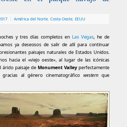
2017
|
América del Norte
,
Costa Oeste
,
EEUU
noches y tres días completos en
Las Vegas
, he de
amos ya deseosos de salir de allí para continuar
resionantes paisajes naturales de Estados Unidos.
mos hacia el «viejo oeste
»
, al lugar de las icónicas
el árido paisaje de
Monument Valley
perfectamente
l gracias al género cinematográfico
western
que
.