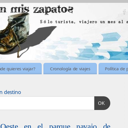
de quieres viajar?
Cronología de viajes
Política de 
n destino
OK
 Oeste en el parque navajo de