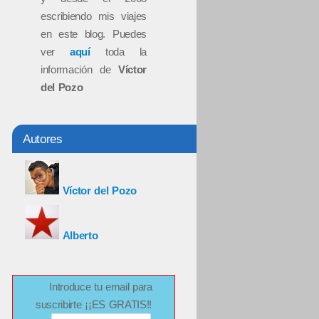
escribiendo mis viajes
en este blog. Puedes
ver
aquí
toda la
información de
Víctor
del Pozo
Autores
Víctor del Pozo
Alberto
Introduce tu email para
suscribirte ¡¡ES GRATIS!!