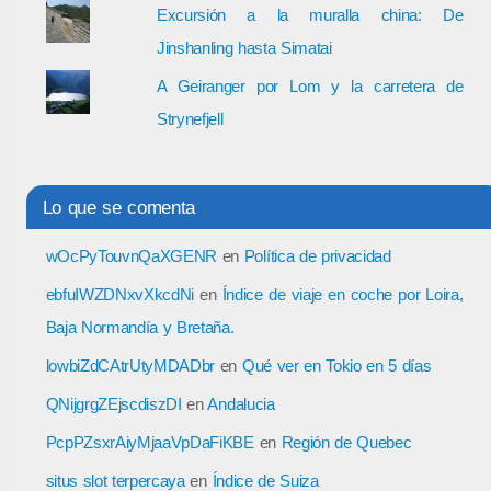
Excursión a la muralla china: De
Jinshanling hasta Simatai
A Geiranger por Lom y la carretera de
Strynefjell
Lo que se comenta
wOcPyTouvnQaXGENR
en
Política de privacidad
ebfuIWZDNxvXkcdNi
en
Índice de viaje en coche por Loira,
Baja Normandía y Bretaña.
lowbiZdCAtrUtyMDADbr
en
Qué ver en Tokio en 5 días
QNijgrgZEjscdiszDI
en
Andalucia
PcpPZsxrAiyMjaaVpDaFiKBE
en
Región de Quebec
situs slot terpercaya
en
Índice de Suiza