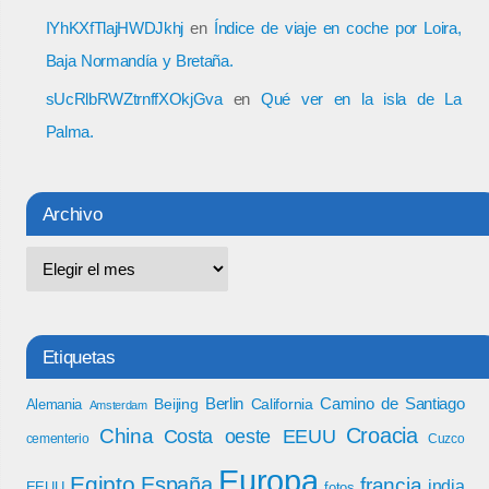
IYhKXfTlajHWDJkhj
en
Índice de viaje en coche por Loira,
Baja Normandía y Bretaña.
sUcRlbRWZtrnffXOkjGva
en
Qué ver en la isla de La
Palma.
Archivo
Etiquetas
Berlin
Camino de Santiago
Beijing
California
Alemania
Amsterdam
Croacia
China
Costa oeste EEUU
cementerio
Cuzco
Europa
Egipto
España
francia
india
EEUU
fotos