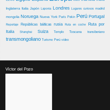
Londres
Inglaterra
Italia
Japón
madrid
Laponia
Lugares curiosos
Perú
Noruega
Portugal
mongolia
Nueva York
París
Pekin
rusia
Ruta por
Repúblicas bálticas
Reportaje
Ruta en coche
Italia
Suiza
Toscana
Templo
transiberiano
Shanghai
transmongoliano
Turismo Perú
video
Víctor del Pozo