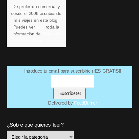
De profesión comercial y
desde el 2008 escribiendo
mis viajes en este blog.
Puedes ver
aquí
toda la
información de
Víctor del
Pozo
Introduce tu email para suscribirte ¡¡ES GRATIS!!
Delivered by
FeedBurner
¿Sobre que quieres leer?