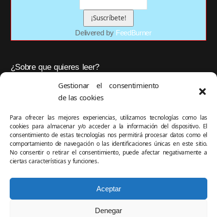
Delivered by
FeedBurner
¿Sobre que quieres leer?
Gestionar el consentimiento
de las cookies
Para ofrecer las mejores experiencias, utilizamos tecnologías como las
cookies para almacenar y/o acceder a la información del dispositivo. El
OK
consentimiento de estas tecnologías nos permitirá procesar datos como el
comportamiento de navegación o las identificaciones únicas en este sitio.
No consentir o retirar el consentimiento, puede afectar negativamente a
ciertas características y funciones.
Aceptar
Este blog se visualiza mejor con los navegadores
Firefox
y
Chrome
Denegar
Mi patria son mis zapatos
by
Víctor del Pozo
licensed