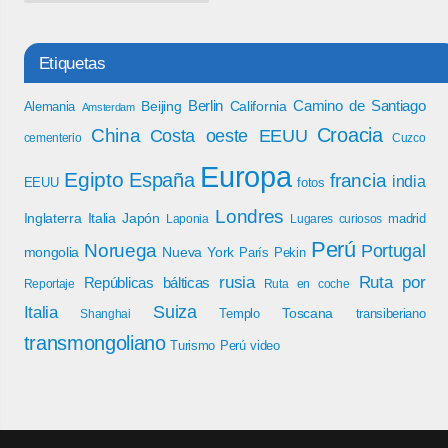
Etiquetas
Berlin
Camino de Santiago
Beijing
California
Alemania
Amsterdam
Croacia
China
Costa oeste EEUU
cementerio
Cuzco
Europa
Egipto
España
francia
india
EEUU
fotos
Londres
Inglaterra
Italia
Japón
madrid
Laponia
Lugares curiosos
Perú
Noruega
Portugal
mongolia
Nueva York
París
Pekin
rusia
Ruta por
Repúblicas bálticas
Reportaje
Ruta en coche
Italia
Suiza
Toscana
Templo
transiberiano
Shanghai
transmongoliano
Turismo Perú
video