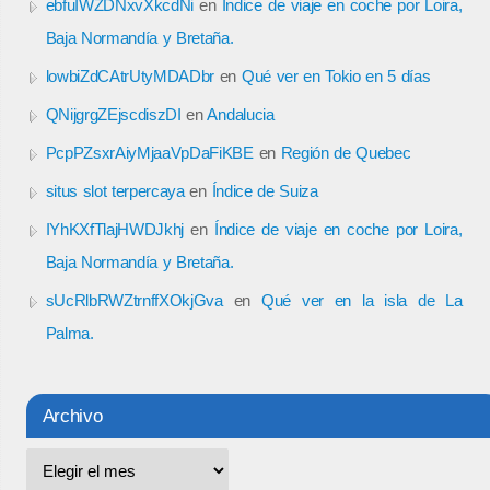
ebfuIWZDNxvXkcdNi
en
Índice de viaje en coche por Loira,
Baja Normandía y Bretaña.
lowbiZdCAtrUtyMDADbr
en
Qué ver en Tokio en 5 días
QNijgrgZEjscdiszDI
en
Andalucia
PcpPZsxrAiyMjaaVpDaFiKBE
en
Región de Quebec
situs slot terpercaya
en
Índice de Suiza
IYhKXfTlajHWDJkhj
en
Índice de viaje en coche por Loira,
Baja Normandía y Bretaña.
sUcRlbRWZtrnffXOkjGva
en
Qué ver en la isla de La
Palma.
Archivo