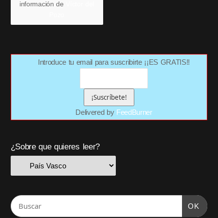
información de
Víctor del
Pozo
Introduce tu email para suscribirte ¡¡ES GRATIS!!
Delivered by
FeedBurner
¿Sobre que quieres leer?
OK