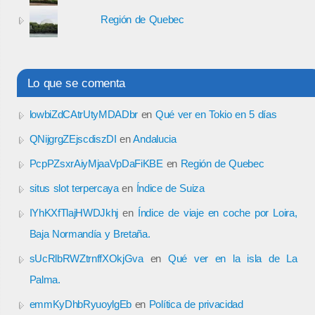
Región de Quebec
Lo que se comenta
lowbiZdCAtrUtyMDADbr
en
Qué ver en Tokio en 5 días
QNijgrgZEjscdiszDI
en
Andalucia
PcpPZsxrAiyMjaaVpDaFiKBE
en
Región de Quebec
situs slot terpercaya
en
Índice de Suiza
IYhKXfTlajHWDJkhj
en
Índice de viaje en coche por Loira,
Baja Normandía y Bretaña.
sUcRlbRWZtrnffXOkjGva
en
Qué ver en la isla de La
Palma.
emmKyDhbRyuoylgEb
en
Política de privacidad