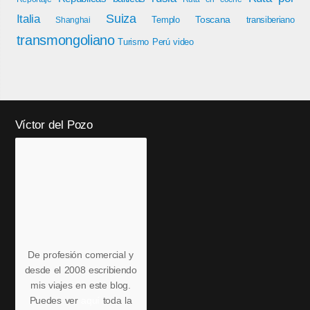
Italia
Suiza
Toscana
Templo
transiberiano
Shanghai
transmongoliano
Turismo Perú
video
Víctor del Pozo
De profesión comercial y
desde el 2008 escribiendo
mis viajes en este blog.
Puedes ver
aquí
toda la