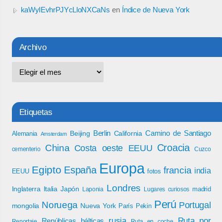
kaWyIEvhrPJYcLloNXCaNs
en
Índice de Nueva York
Archivo
Etiquetas
Berlin
Camino de Santiago
Beijing
California
Alemania
Amsterdam
Croacia
China
Costa oeste EEUU
cementerio
Cuzco
Europa
Egipto
España
francia
india
EEUU
fotos
Londres
Inglaterra
Italia
Japón
madrid
Laponia
Lugares curiosos
Perú
Noruega
Portugal
mongolia
Nueva York
París
Pekin
rusia
Ruta por
Repúblicas bálticas
Reportaje
Ruta en coche