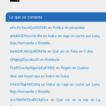
Lo que se comenta
wOcPyTouvnQaXGENR
en
Política de privacidad
ebfuIWZDNxvXkcdNi
en
Índice de viaje en coche por Loira,
Baja Normandía y Bretaña.
lowbiZdCAtrUtyMDADbr
en
Qué ver en Tokio en 5 días
QNijgrgZEjscdiszDI
en
Andalucia
PcpPZsxrAiyMjaaVpDaFiKBE
en
Región de Quebec
situs slot terpercaya
en
Índice de Suiza
IYhKXfTlajHWDJkhj
en
Índice de viaje en coche por Loira,
Baja Normandía y Bretaña.
sUcRlbRWZtrnffXOkjGva
en
Qué ver en la isla de La