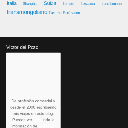
Italia
Suiza
Toscana
Templo
transiberiano
Shanghai
transmongoliano
Turismo Perú
video
Víctor del Pozo
De profesión comercial y
desde el 2008 escribiendo
mis viajes en este blog.
Puedes ver
aquí
toda la
información de
Víctor del