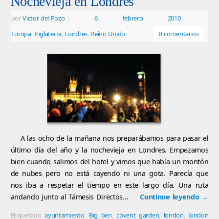
Nochevieja en Londres
por
Víctor del Pozo
|
6 febrero 2010
|
Europa
,
Inglaterra
,
Londres
,
Reino Unido
8 comentarios
A las ocho de la mañana nos preparábamos para pasar el
último día del año y la nochevieja en Londres. Empezamos
bien cuando salimos del hotel y vimos que había un montón
de nubes pero no está cayendo ni una gota. Parecía que
nos iba a respetar el tiempo en este largo día. Una ruta
andando junto al Támesis Directos…
Continue leyendo
→
Etiquetado
ayuntamiento
,
Big ben
,
covent garden
,
london
,
london