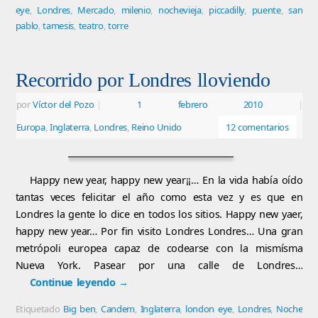
eye
,
Londres
,
Mercado
,
milenio
,
nochevieja
,
piccadilly
,
puente
,
san
pablo
,
tamesis
,
teatro
,
torre
Recorrido por Londres lloviendo
por
Víctor del Pozo
|
1 febrero 2010
|
Europa
,
Inglaterra
,
Londres
,
Reino Unido
12 comentarios
Happy new year, happy new year¡¡… En la vida había oído
tantas veces felicitar el año como esta vez y es que en
Londres la gente lo dice en todos los sitios. Happy new yaer,
happy new year… Por fin visito Londres Londres… Una gran
metrópoli europea capaz de codearse con la mismísma
Nueva York. Pasear por una calle de Londres…
Continue leyendo
→
Etiquetado
Big ben
,
Candem
,
Inglaterra
,
london eye
,
Londres
,
Noche