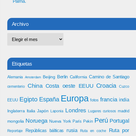
Palma.
Archivo
Etiquetas
Berlin
Camino de Santiago
Beijing
California
Alemania
Amsterdam
Croacia
China
Costa oeste EEUU
cementerio
Cuzco
Europa
Egipto
España
francia
india
EEUU
fotos
Londres
Inglaterra
Italia
Japón
madrid
Laponia
Lugares curiosos
Perú
Noruega
Portugal
mongolia
Nueva York
París
Pekin
rusia
Ruta por
Repúblicas bálticas
Reportaje
Ruta en coche