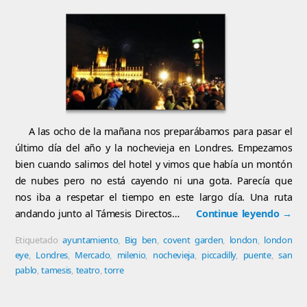
A las ocho de la mañana nos preparábamos para pasar el
último día del año y la nochevieja en Londres. Empezamos
bien cuando salimos del hotel y vimos que había un montón
de nubes pero no está cayendo ni una gota. Parecía que
nos iba a respetar el tiempo en este largo día. Una ruta
andando junto al Támesis Directos…
Continue leyendo
→
Etiquetado
ayuntamiento
,
Big ben
,
covent garden
,
london
,
london
eye
,
Londres
,
Mercado
,
milenio
,
nochevieja
,
piccadilly
,
puente
,
san
pablo
,
tamesis
,
teatro
,
torre