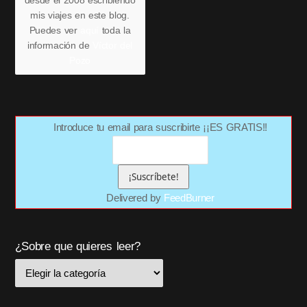
desde el 2008 escribiendo
mis viajes en este blog.
Puedes ver
aquí
toda la
información de
Víctor del
Pozo
Introduce tu email para suscribirte ¡¡ES GRATIS!!
Delivered by
FeedBurner
¿Sobre que quieres leer?