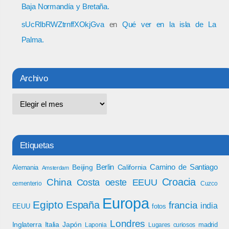
Baja Normandía y Bretaña.
sUcRlbRWZtrnffXOkjGva
en
Qué ver en la isla de La
Palma.
Archivo
Etiquetas
Berlin
Camino de Santiago
Beijing
California
Alemania
Amsterdam
Croacia
China
Costa oeste EEUU
cementerio
Cuzco
Europa
Egipto
España
francia
india
EEUU
fotos
Londres
Inglaterra
Italia
Japón
madrid
Laponia
Lugares curiosos