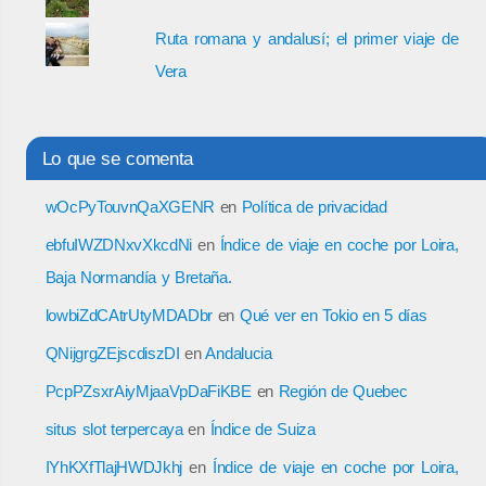
Ruta romana y andalusí; el primer viaje de
Vera
Lo que se comenta
wOcPyTouvnQaXGENR
en
Política de privacidad
ebfuIWZDNxvXkcdNi
en
Índice de viaje en coche por Loira,
Baja Normandía y Bretaña.
lowbiZdCAtrUtyMDADbr
en
Qué ver en Tokio en 5 días
QNijgrgZEjscdiszDI
en
Andalucia
PcpPZsxrAiyMjaaVpDaFiKBE
en
Región de Quebec
situs slot terpercaya
en
Índice de Suiza
IYhKXfTlajHWDJkhj
en
Índice de viaje en coche por Loira,