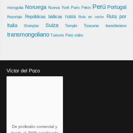
Perú
Noruega
Portugal
mongolia
Nueva York
París
Pekin
rusia
Ruta por
Repúblicas bálticas
Reportaje
Ruta en coche
Italia
Suiza
Toscana
Templo
transiberiano
Shanghai
transmongoliano
Turismo Perú
video
Víctor del Pozo
De profesión comercial y