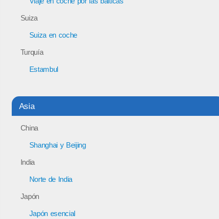
Viaje en coche por las bálticas
Suiza
Suiza en coche
Turquía
Estambul
Asia
China
Shanghai y Beijing
India
Norte de India
Japón
Japón esencial