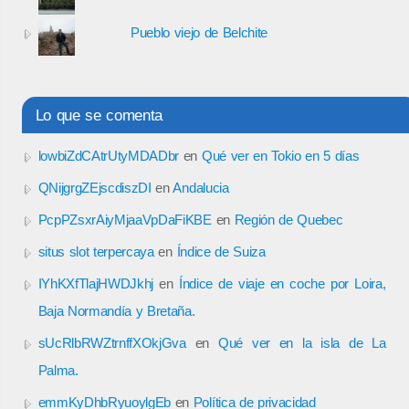
Pueblo viejo de Belchite
Lo que se comenta
lowbiZdCAtrUtyMDADbr
en
Qué ver en Tokio en 5 días
QNijgrgZEjscdiszDI
en
Andalucia
PcpPZsxrAiyMjaaVpDaFiKBE
en
Región de Quebec
situs slot terpercaya
en
Índice de Suiza
IYhKXfTlajHWDJkhj
en
Índice de viaje en coche por Loira,
Baja Normandía y Bretaña.
sUcRlbRWZtrnffXOkjGva
en
Qué ver en la isla de La
Palma.
emmKyDhbRyuoylgEb
en
Política de privacidad