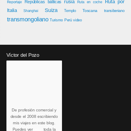
rusia
Ruta por
Repúblicas bálticas
Reportaje
Ruta en coche
Italia
Suiza
Toscana
Templo
transiberiano
Shanghai
transmongoliano
Turismo Perú
video
Víctor del Pozo
De profesión comercial y
desde el 2008 escribiendo
mis viajes en este blog.
Puedes ver
aquí
toda la