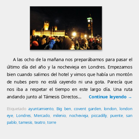
A las ocho de la mañana nos preparábamos para pasar el
último día del año y la nochevieja en Londres. Empezamos
bien cuando salimos del hotel y vimos que había un montón
de nubes pero no está cayendo ni una gota. Parecía que
nos iba a respetar el tiempo en este largo día. Una ruta
andando junto al Támesis Directos…
Continue leyendo
→
Etiquetado
ayuntamiento
,
Big ben
,
covent garden
,
london
,
london
eye
,
Londres
,
Mercado
,
milenio
,
nochevieja
,
piccadilly
,
puente
,
san
pablo
,
tamesis
,
teatro
,
torre