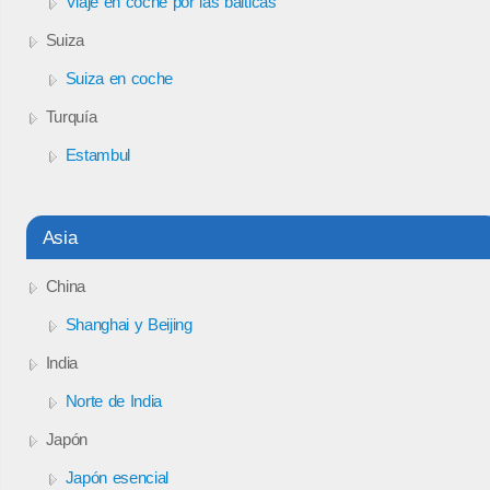
Viaje en coche por las bálticas
Suiza
Suiza en coche
Turquía
Estambul
Asia
China
Shanghai y Beijing
India
Norte de India
Japón
Japón esencial