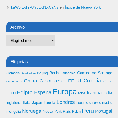
kaWyIEvhrPJYcLloNXCaNs
en
Índice de Nueva York
Archivo
Etiquetas
Berlin
Camino de Santiago
Beijing
California
Alemania
Amsterdam
Croacia
China
Costa oeste EEUU
cementerio
Cuzco
Europa
Egipto
España
francia
india
EEUU
fotos
Londres
Inglaterra
Italia
Japón
madrid
Laponia
Lugares curiosos
Perú
Noruega
Portugal
mongolia
Nueva York
París
Pekin