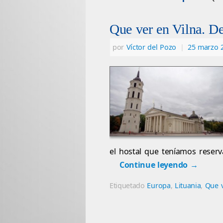
Que ver en Vilna. De
por
Víctor del Pozo
|
25 marzo 
el hostal que teníamos reser
Continue leyendo
→
Etiquetado
Europa
,
Lituania
,
Que v