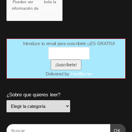
Puedes ver
aquí
toda la
información de
Víctor del
Pozo
Introduce tu email para suscribirte ¡¡ES GRATIS!!
Delivered by
FeedBurner
¿Sobre que quieres leer?
OK