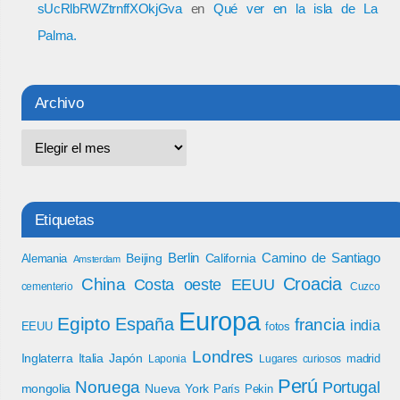
sUcRlbRWZtrnffXOkjGva
en
Qué ver en la isla de La
Palma.
Archivo
Etiquetas
Berlin
Camino de Santiago
Beijing
California
Alemania
Amsterdam
Croacia
China
Costa oeste EEUU
cementerio
Cuzco
Europa
Egipto
España
francia
india
EEUU
fotos
Londres
Inglaterra
Italia
Japón
madrid
Laponia
Lugares curiosos
Perú
Noruega
Portugal
mongolia
Nueva York
París
Pekin