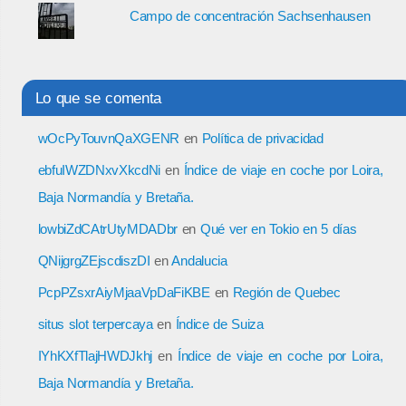
Campo de concentración Sachsenhausen
Lo que se comenta
wOcPyTouvnQaXGENR
en
Política de privacidad
ebfuIWZDNxvXkcdNi
en
Índice de viaje en coche por Loira,
Baja Normandía y Bretaña.
lowbiZdCAtrUtyMDADbr
en
Qué ver en Tokio en 5 días
QNijgrgZEjscdiszDI
en
Andalucia
PcpPZsxrAiyMjaaVpDaFiKBE
en
Región de Quebec
situs slot terpercaya
en
Índice de Suiza
IYhKXfTlajHWDJkhj
en
Índice de viaje en coche por Loira,
Baja Normandía y Bretaña.