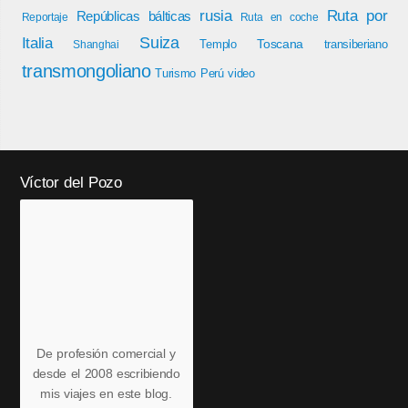
rusia
Ruta por
Repúblicas bálticas
Reportaje
Ruta en coche
Italia
Suiza
Toscana
Templo
transiberiano
Shanghai
transmongoliano
Turismo Perú
video
Víctor del Pozo
De profesión comercial y
desde el 2008 escribiendo
mis viajes en este blog.