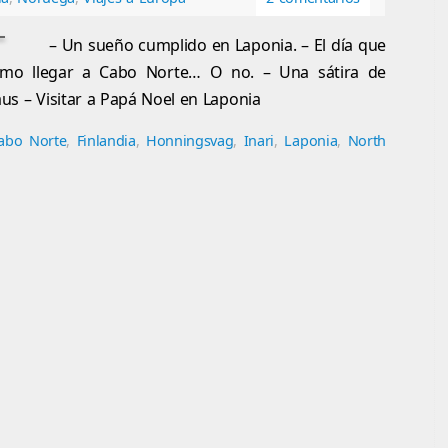
– Un sueño cumplido en Laponia. – El día que
ómo llegar a Cabo Norte… O no. – Una sátira de
aus – Visitar a Papá Noel en Laponia
abo Norte
,
Finlandia
,
Honningsvag
,
Inari
,
Laponia
,
North