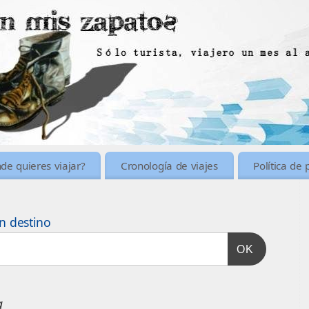
de quieres viajar?
Cronología de viajes
Política de 
n destino
OK
a