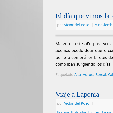
El día que vimos la 
por
Víctor del Pozo
|
5 noviemb
Marzo de este año para ver a
además puedo decir que lo cum
por ello compré los billetes d
cómo iban surgiendo los días 
Etiquetado
Alta
,
Aurora Boreal
,
Ca
Viaje a Laponia
por
Víctor del Pozo
|
Europa
,
Finlandia
,
Indices
,
Lapon