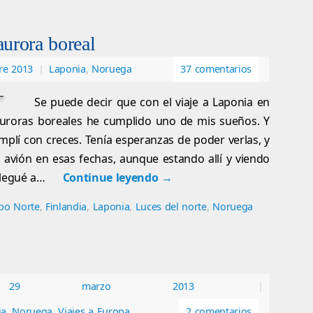
aurora boreal
re 2013
|
Laponia
,
Noruega
37 comentarios
Se puede decir que con el viaje a Laponia en
uroras boreales he cumplido uno de mis sueños. Y
plí con creces. Tenía esperanzas de poder verlas, y
e avión en esas fechas, aunque estando allí y viendo
llegué a…
Continue leyendo
→
bo Norte
,
Finlandia
,
Laponia
,
Luces del norte
,
Noruega
29 marzo 2013
|
ia
,
Noruega
,
Viajes a Europa
2 comentarios