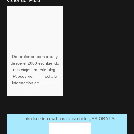
Víctor del Pozo
De profesión comercial y
desde el 2008 escribiendo
mis viajes en este blog.
Puedes ver
aquí
toda la
información de
Víctor del
Pozo
Introduce tu email para suscribirte ¡¡ES GRATIS!!