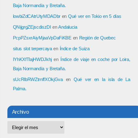
Baja Normandía y Bretaña.
lowbiZdCAtrUtyMDADbr
en
Qué ver en Tokio en 5 días
QNijgrgZEjscdiszDI
en
Andalucia
PcpPZsxrAiyMjaaVpDaFiKBE
en
Región de Quebec
situs slot terpercaya
en
Índice de Suiza
IYhKXfTlajHWDJkhj
en
Índice de viaje en coche por Loira,
Baja Normandía y Bretaña.
sUcRlbRWZtrnffXOkjGva
en
Qué ver en la isla de La
Palma.
Archivo