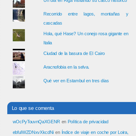
Un día en Riga visitando su casco histórico
Recorrido entre lagos, montañas y
cascadas
Hola, qué Hase? Un conejo rosa gigante en
Italia
Ciudad de la basura de El Cairo
Aracnofobia en la selva.
Qué ver en Estambul en tres días
Lo que se comenta
wOcPyTouvnQaXGENR
en
Política de privacidad
ebfuIWZDNxvXkcdNi
en
Índice de viaje en coche por Loira,