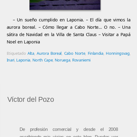
– Un sueño cumplido en Laponia. – El día que vimos la
aurora boreal. – Cómo llegar a Cabo Norte… O no. – Una
sátira de Navidad en la Villa de Santa Claus – Visitar a Papá
Noel en Laponia
Etiquetado
Alta
,
Aurora Boreal
,
Cabo Norte
,
Finlandia
,
Honningsvag
,
Inari
,
Laponia
,
North Cape
,
Noruega
,
Rovaniemi
Víctor del Pozo
De profesión comercial y desde el 2008
escribiendo mis viajes en este blog. Puedes ver