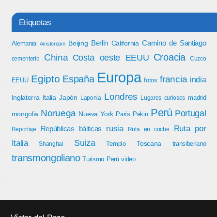
Etiquetas
Berlin
Camino de Santiago
Beijing
California
Alemania
Amsterdam
Croacia
China
Costa oeste EEUU
cementerio
Cuzco
Europa
Egipto
España
francia
india
EEUU
fotos
Londres
Inglaterra
Italia
Japón
madrid
Laponia
Lugares curiosos
Perú
Noruega
Portugal
mongolia
Nueva York
París
Pekin
rusia
Ruta por
Repúblicas bálticas
Reportaje
Ruta en coche
Italia
Suiza
Toscana
Templo
transiberiano
Shanghai
transmongoliano
Turismo Perú
video