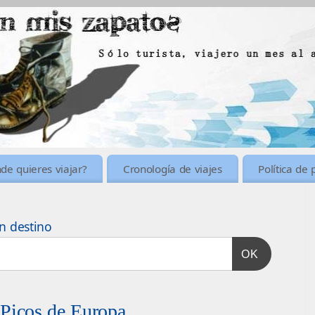
de quieres viajar?
Cronología de viajes
Política de 
n destino
OK
 Picos de Europa