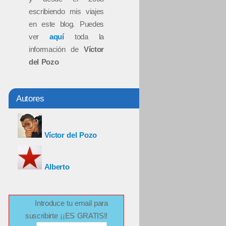
escribiendo mis viajes
en este blog. Puedes
ver
aquí
toda la
información de
Víctor
del Pozo
Autores
Víctor del Pozo
Alberto
Introduce tu email para
suscribirte ¡¡ES GRATIS!!