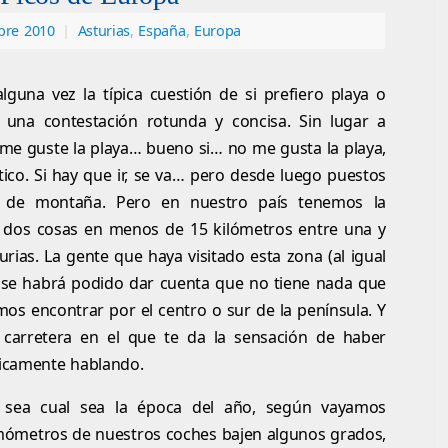
bre 2010
|
Asturias
,
España
,
Europa
lguna vez la típica cuestión de si prefiero playa o
 una contestación rotunda y concisa. Sin lugar a
me guste la playa… bueno si… no me gusta la playa,
co. Si hay que ir, se va… pero desde luego puestos
tio de montaña. Pero en nuestro país tenemos la
as dos cosas en menos de 15 kilómetros entre una y
ias. La gente que haya visitado esta zona (al igual
, se habrá podido dar cuenta que no tiene nada que
os encontrar por el centro o sur de la península. Y
 carretera en el que te da la sensación de haber
ticamente hablando.
 sea cual sea la época del año, según vayamos
rmómetros de nuestros coches bajen algunos grados,