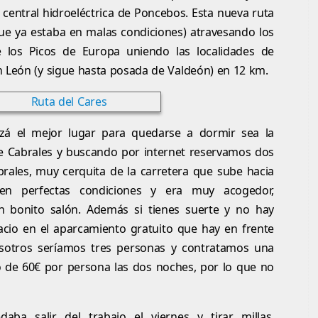
a central hidroeléctrica de Poncebos. Esta nueva ruta
ja (que ya estaba en malas condiciones) atravesando los
e los Picos de Europa uniendo las localidades de
n León (y sigue hasta posada de Valdeón) en 12 km.
uizá el mejor lugar para quedarse a dormir sea la
de Cabrales y buscando por internet reservamos dos
brales, muy cerquita de la carretera que sube hacia
 en perfectas condiciones y era muy acogedor,
n bonito salón. Además si tienes suerte y no hay
cio en el aparcamiento gratuito que hay en frente
osotros seríamos tres personas y contratamos una
io de 60€ por persona las dos noches, por lo que no
daba salir del trabajo el viernes y tirar millas.