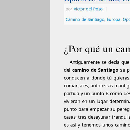
por
Víctor del Pozo
|
Camino de Santiago
,
Europa
,
Opo
¿Por qué un cam
Antiguamente se decía que
del
camino de Santiago
se p
conducen a donde tú quieras 
comarcales, autopistas o anti
partida y un punto B como de
vivieran en un lugar determi
punto para empezar su peregr
casas, tras desayunar tranqui
es así y tenemos unos camin