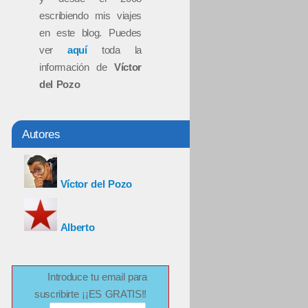
escribiendo mis viajes
en este blog. Puedes
ver
aquí
toda la
información de
Víctor
del Pozo
Autores
Víctor del Pozo
Alberto
Introduce tu email para
suscribirte ¡¡ES GRATIS!!