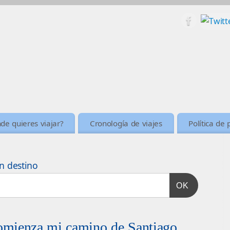
de quieres viajar?
Cronología de viajes
Política de 
n destino
OK
omienza mi camino de Santiago