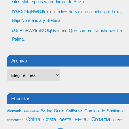
situs slot terpercaya
en
Índice de Suiza
IYhKXfTlajHWDJkhj
en
Índice de viaje en coche por Loira,
Baja Normandía y Bretaña.
sUcRlbRWZtrnffXOkjGva
en
Qué ver en la isla de La
Palma.
Archivo
Etiquetas
Berlin
Camino de Santiago
Beijing
California
Alemania
Amsterdam
Croacia
China
Costa oeste EEUU
cementerio
Cuzco