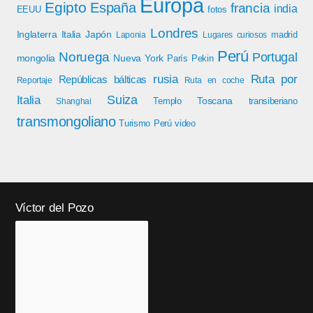
Europa
Egipto
España
francia
india
EEUU
fotos
Londres
Inglaterra
Italia
Japón
madrid
Laponia
Lugares curiosos
Perú
Noruega
Portugal
mongolia
Nueva York
París
Pekin
rusia
Ruta por
Repúblicas bálticas
Reportaje
Ruta en coche
Italia
Suiza
Toscana
Templo
transiberiano
Shanghai
transmongoliano
Turismo Perú
video
Víctor del Pozo