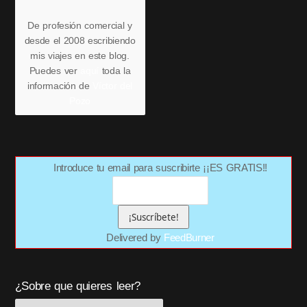
De profesión comercial y
desde el 2008 escribiendo
mis viajes en este blog.
Puedes ver
aquí
toda la
información de
Víctor del
Pozo
Introduce tu email para suscribirte ¡¡ES GRATIS!!
Delivered by
FeedBurner
¿Sobre que quieres leer?