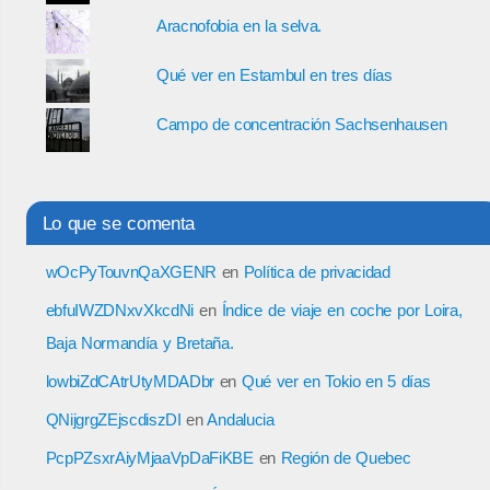
Aracnofobia en la selva.
Qué ver en Estambul en tres días
Campo de concentración Sachsenhausen
Lo que se comenta
wOcPyTouvnQaXGENR
en
Política de privacidad
ebfuIWZDNxvXkcdNi
en
Índice de viaje en coche por Loira,
Baja Normandía y Bretaña.
lowbiZdCAtrUtyMDADbr
en
Qué ver en Tokio en 5 días
QNijgrgZEjscdiszDI
en
Andalucia
PcpPZsxrAiyMjaaVpDaFiKBE
en
Región de Quebec