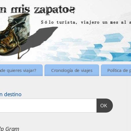
de quieres viajar?
Cronología de viajes
Política de 
n destino
OK
ilp Gram