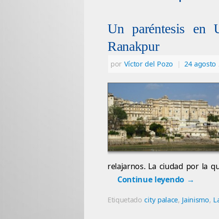
Un paréntesis en 
Ranakpur
por
Víctor del Pozo
|
24 agosto
relajarnos. La ciudad por la 
Continue leyendo
→
Etiquetado
city palace
,
Jainismo
,
L