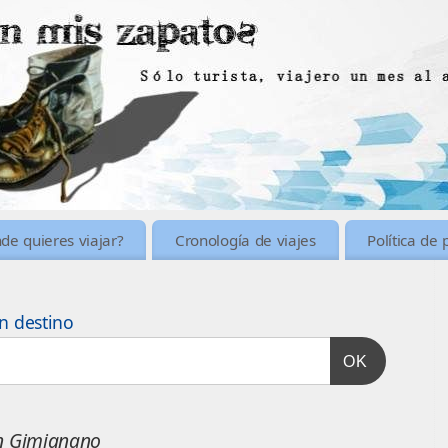
de quieres viajar?
Cronología de viajes
Política de 
n destino
OK
n Gimignano