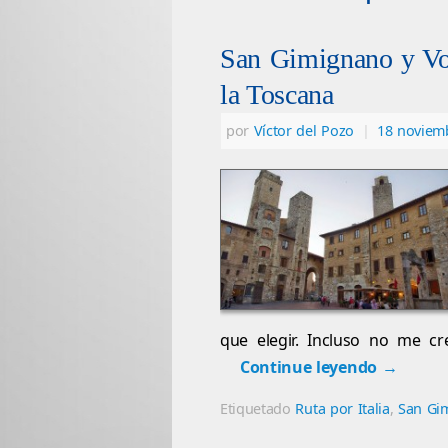
San Gimignano y Vol
la Toscana
por
Víctor del Pozo
|
18 noviem
que elegir. Incluso no me c
Continue leyendo
→
Etiquetado
Ruta por Italia
,
San Gi