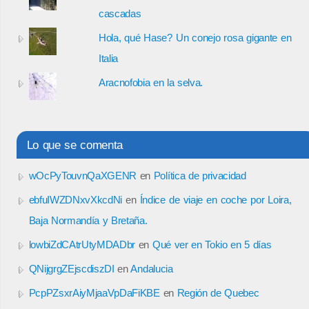
cascadas
Hola, qué Hase? Un conejo rosa gigante en
Italia
Aracnofobia en la selva.
Lo que se comenta
wOcPyTouvnQaXGENR
en
Política de privacidad
ebfuIWZDNxvXkcdNi
en
Índice de viaje en coche por Loira,
Baja Normandía y Bretaña.
lowbiZdCAtrUtyMDADbr
en
Qué ver en Tokio en 5 días
QNijgrgZEjscdiszDI
en
Andalucia
PcpPZsxrAiyMjaaVpDaFiKBE
en
Región de Quebec