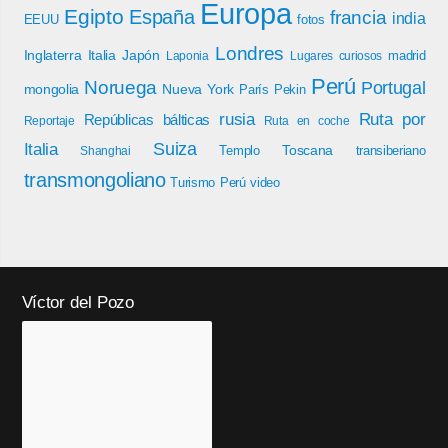
Europa
Egipto
España
francia
india
EEUU
fotos
Londres
Inglaterra
Italia
Japón
madrid
Laponia
Lugares curiosos
Perú
Noruega
Portugal
mongolia
Nueva York
París
Pekin
rusia
Ruta por
Repúblicas bálticas
Reportaje
Ruta en coche
Italia
Suiza
Toscana
Templo
transiberiano
Shanghai
transmongoliano
Turismo Perú
video
Víctor del Pozo