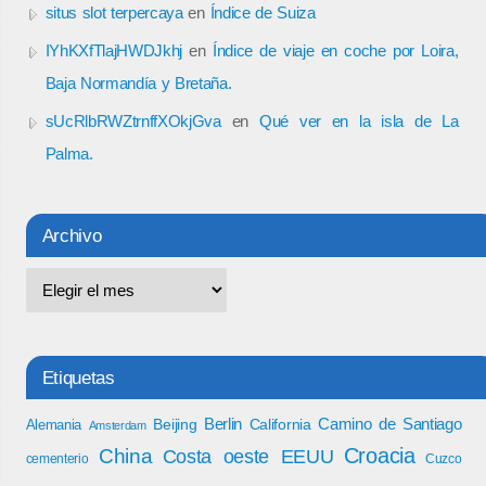
situs slot terpercaya
en
Índice de Suiza
IYhKXfTlajHWDJkhj
en
Índice de viaje en coche por Loira,
Baja Normandía y Bretaña.
sUcRlbRWZtrnffXOkjGva
en
Qué ver en la isla de La
Palma.
Archivo
Etiquetas
Berlin
Camino de Santiago
Beijing
California
Alemania
Amsterdam
Croacia
China
Costa oeste EEUU
cementerio
Cuzco