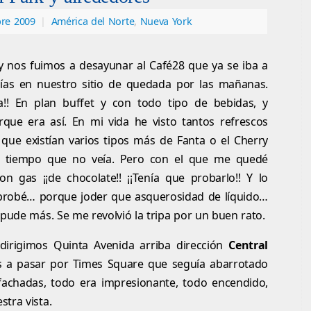
bre 2009
|
América del Norte
,
Nueva York
 nos fuimos a desayunar al Café28 que ya se iba a
 días en nuestro sitio de quedada por las mañanas.
!! En plan buffet y con todo tipo de bebidas, y
que era así. En mi vida he visto tantos refrescos
 que existían varios tipos más de Fanta o el Cherry
a tiempo que no veía. Pero con el que me quedé
on gas ¡¡de chocolate!! ¡¡Tenía que probarlo!! Y lo
o probé… porque joder que asquerosidad de líquido…
 pude más. Se me revolvió la tripa por un buen rato.
irigimos Quinta Avenida arriba dirección
Central
os a pasar por Times Square que seguía abarrotado
 fachadas, todo era impresionante, todo encendido,
tra vista.