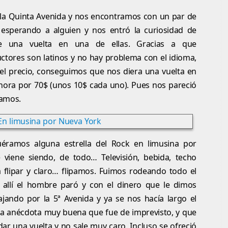
la Quinta Avenida y nos encontramos con un par de
 esperando a alguien y nos entró la curiosidad de
se una vuelta en una de ellas. Gracias a que
ctores son latinos y no hay problema con el idioma,
el precio, conseguimos que nos diera una vuelta en
hora por 70$ (unos 10$ cada uno). Pues nos pareció
tamos.
éramos alguna estrella del Rock en limusina por
viene siendo, de todo… Televisión, bebida, techo
a flipar y claro… flipamos. Fuimos rodeando todo el
allí el hombre paró y con el dinero que le dimos
ajando por la 5ª Avenida y ya se nos hacía largo el
na anécdota muy buena que fue de imprevisto, y que
ar una vuelta y no sale muy caro. Incluso se ofreció