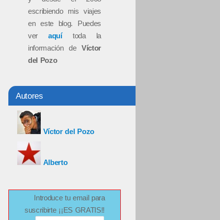
escribiendo mis viajes
en este blog. Puedes
ver
aquí
toda la
información de
Víctor
del Pozo
Autores
Víctor del Pozo
Alberto
Introduce tu email para
suscribirte ¡¡ES GRATIS!!