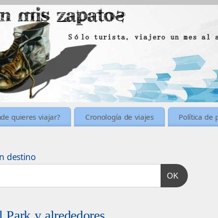
de quieres viajar?
Cronología de viajes
Política de 
n destino
OK
 Park y alrededores