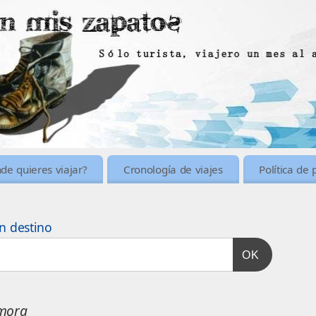
de quieres viajar?
Cronología de viajes
Política de 
n destino
OK
mora