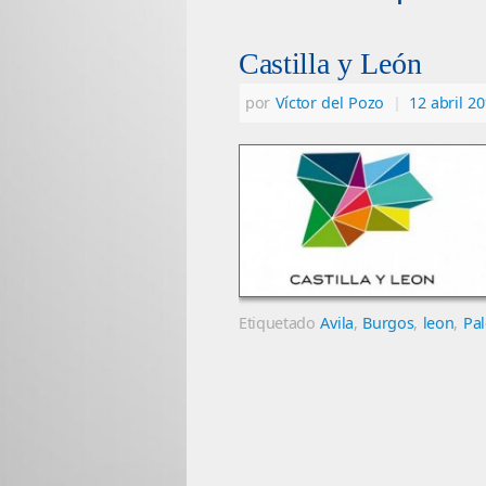
Castilla y León
por
Víctor del Pozo
|
12 abril 2
Etiquetado
Avila
,
Burgos
,
leon
,
Pal