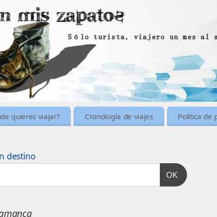
de quieres viajar?
Cronología de viajes
Política de 
n destino
OK
lamanca