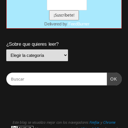
Delivered by
FeedBurner
¿Sobre que quieres leer?
OK
Este blog se visualiza mejor con los navegadores
Firefox
y
Chrome