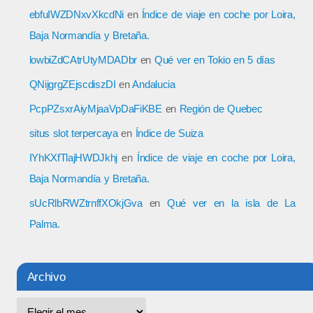
ebfuIWZDNxvXkcdNi
en
Índice de viaje en coche por Loira,
Baja Normandía y Bretaña.
lowbiZdCAtrUtyMDADbr
en
Qué ver en Tokio en 5 días
QNijgrgZEjscdiszDI
en
Andalucia
PcpPZsxrAiyMjaaVpDaFiKBE
en
Región de Quebec
situs slot terpercaya
en
Índice de Suiza
IYhKXfTlajHWDJkhj
en
Índice de viaje en coche por Loira,
Baja Normandía y Bretaña.
sUcRlbRWZtrnffXOkjGva
en
Qué ver en la isla de La
Palma.
Archivo