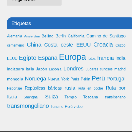
Etiquetas
Berlin
Camino de Santiago
Beijing
California
Alemania
Amsterdam
Croacia
China
Costa oeste EEUU
cementerio
Cuzco
Europa
Egipto
España
francia
india
EEUU
fotos
Londres
Inglaterra
Italia
Japón
madrid
Laponia
Lugares curiosos
Perú
Noruega
Portugal
mongolia
Nueva York
París
Pekin
rusia
Ruta por
Repúblicas bálticas
Reportaje
Ruta en coche
Italia
Suiza
Toscana
Templo
transiberiano
Shanghai
transmongoliano
Turismo Perú
video