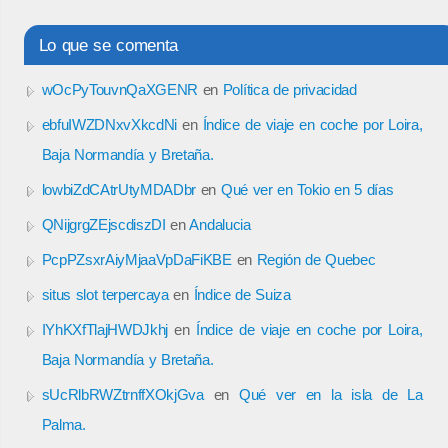
Lo que se comenta
wOcPyTouvnQaXGENR
en
Política de privacidad
ebfuIWZDNxvXkcdNi
en
Índice de viaje en coche por Loira,
Baja Normandía y Bretaña.
lowbiZdCAtrUtyMDADbr
en
Qué ver en Tokio en 5 días
QNijgrgZEjscdiszDI
en
Andalucia
PcpPZsxrAiyMjaaVpDaFiKBE
en
Región de Quebec
situs slot terpercaya
en
Índice de Suiza
IYhKXfTlajHWDJkhj
en
Índice de viaje en coche por Loira,
Baja Normandía y Bretaña.
sUcRlbRWZtrnffXOkjGva
en
Qué ver en la isla de La
Palma.