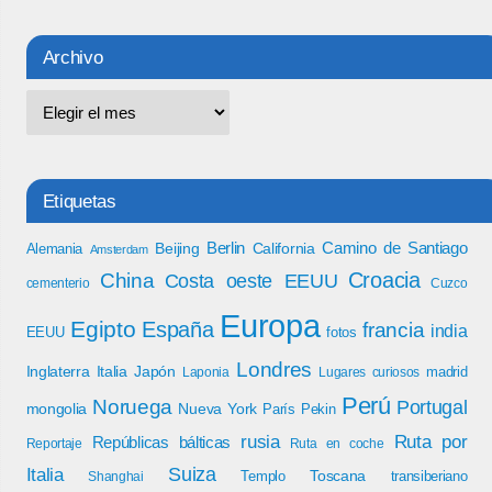
Archivo
Etiquetas
Berlin
Camino de Santiago
Beijing
California
Alemania
Amsterdam
Croacia
China
Costa oeste EEUU
cementerio
Cuzco
Europa
Egipto
España
francia
india
EEUU
fotos
Londres
Inglaterra
Italia
Japón
madrid
Laponia
Lugares curiosos
Perú
Noruega
Portugal
mongolia
Nueva York
París
Pekin
rusia
Ruta por
Repúblicas bálticas
Reportaje
Ruta en coche
Italia
Suiza
Toscana
Templo
transiberiano
Shanghai