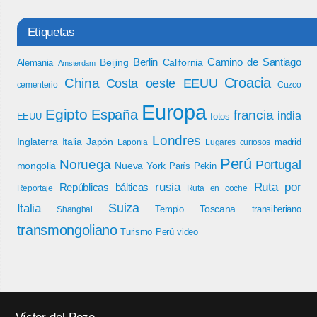
Etiquetas
Berlin
Camino de Santiago
Beijing
California
Alemania
Amsterdam
Croacia
China
Costa oeste EEUU
cementerio
Cuzco
Europa
Egipto
España
francia
india
EEUU
fotos
Londres
Inglaterra
Italia
Japón
madrid
Laponia
Lugares curiosos
Perú
Noruega
Portugal
mongolia
Nueva York
París
Pekin
rusia
Ruta por
Repúblicas bálticas
Reportaje
Ruta en coche
Italia
Suiza
Toscana
Templo
transiberiano
Shanghai
transmongoliano
Turismo Perú
video