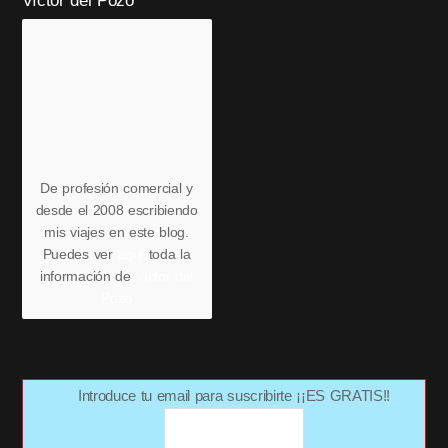
Víctor del Pozo
De profesión comercial y
desde el 2008 escribiendo
mis viajes en este blog.
Puedes ver
aquí
toda la
información de
Víctor del
Pozo
Introduce tu email para suscribirte ¡¡ES GRATIS!!