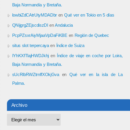
Baja Normandía y Bretaña.
lowbiZdCAtrUtyMDADbr
en
Qué ver en Tokio en 5 días
QNijgrgZEjscdiszDI
en
Andalucia
PcpPZsxrAiyMjaaVpDaFiKBE
en
Región de Quebec
situs slot terpercaya
en
Índice de Suiza
IYhKXfTlajHWDJkhj
en
Índice de viaje en coche por Loira,
Baja Normandía y Bretaña.
sUcRlbRWZtrnffXOkjGva
en
Qué ver en la isla de La
Palma.
Archivo