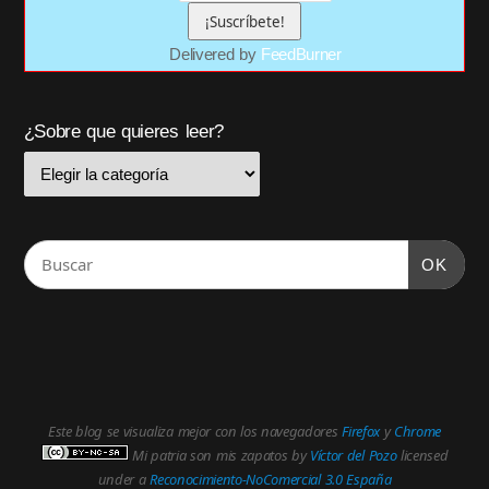
Delivered by
FeedBurner
¿Sobre que quieres leer?
OK
Este blog se visualiza mejor con los navegadores
Firefox
y
Chrome
Mi patria son mis zapatos
by
Víctor del Pozo
licensed
under a
Reconocimiento-NoComercial 3.0 España