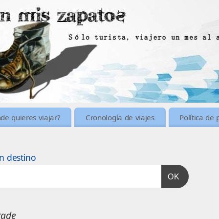
de quieres viajar?
Cronología de viajes
Política de 
n destino
OK
rade