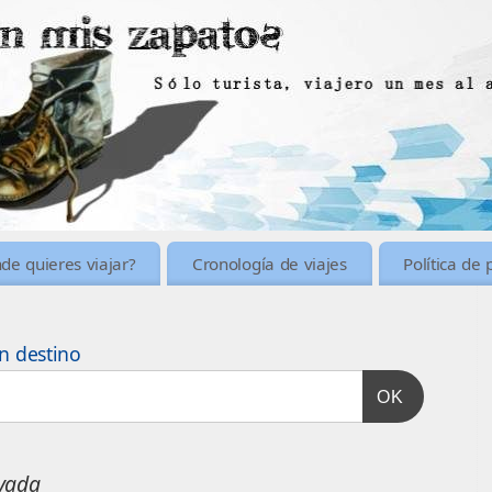
de quieres viajar?
Cronología de viajes
Política de 
n destino
OK
vada