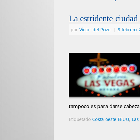
La estridente ciudad
por
Víctor del Pozo
|
9 febrero 
tampoco es para darse cabeza
Etiquetado
Costa oeste EEUU
,
Las