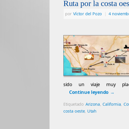
Ruta por la costa oe
por
Víctor del Pozo
|
4 noviemb
sido un viaje muy pla
Continue leyendo
→
Etiquetado
Arizona
,
California
,
Co
costa oeste
,
Utah