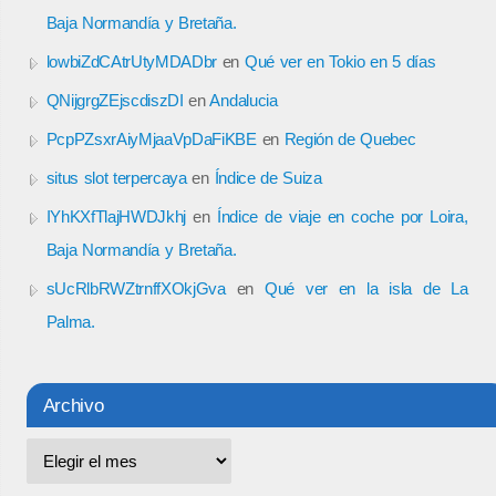
Baja Normandía y Bretaña.
lowbiZdCAtrUtyMDADbr
en
Qué ver en Tokio en 5 días
QNijgrgZEjscdiszDI
en
Andalucia
PcpPZsxrAiyMjaaVpDaFiKBE
en
Región de Quebec
situs slot terpercaya
en
Índice de Suiza
IYhKXfTlajHWDJkhj
en
Índice de viaje en coche por Loira,
Baja Normandía y Bretaña.
sUcRlbRWZtrnffXOkjGva
en
Qué ver en la isla de La
Palma.
Archivo